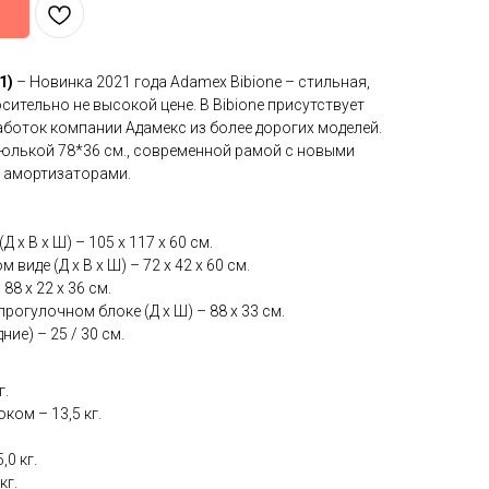
1)
– Новинка 2021 года Adamex Bibione – стильная,
сительно не высокой цене. В Bibione присутствует
боток компании Адамекс из более дорогих моделей.
юлькой 78*36 см., современной рамой с новыми
 амортизаторами.
 х В х Ш) – 105 х 117 х 60 см.
иде (Д х В х Ш) – 72 х 42 х 60 см.
88 х 22 х 36 см.
рогулочном блоке (Д х Ш) – 88 х 33 см.
ие) – 25 / 30 см.
г.
ком – 13,5 кг.
0 кг.
кг.