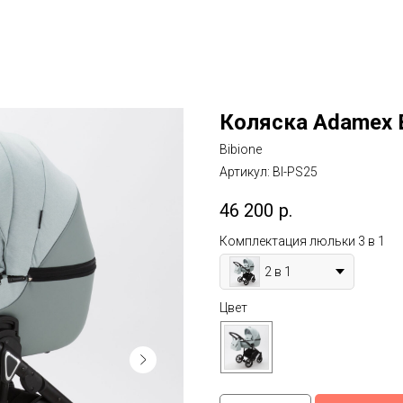
Коляска Adamex B
Bibione
Артикул:
BI-PS25
46 200
р.
Комплектация люльки 3 в 1
2 в 1
Цвет