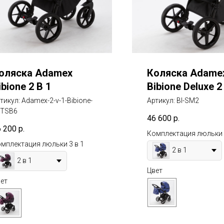
оляска Adamex
Коляска Adame
ibione 2 В 1
Bibione Deluxe 2
тикул:
Adamex-2-v-1-Bibione-
Артикул:
BI-SM2
-TSB6
46 600
р.
6 200
р.
Комплектация люльки 
мплектация люльки 3 в 1
2 в 1
2 в 1
Цвет
ет