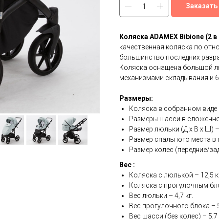
Заказать
Коляска ADAMEX Bibione (2 в 
качественная коляска по отно
большинство последних разра
Коляска оснащена большой л
механизмами складывания и 6
Размеры:
Коляска в собранном виде (Д
Размеры шасси в сложенном в
Размер люльки (Д х В х Ш) – 
Размер спального места в п
Размер колес (передние/задн
Вес :
Коляска с люлькой – 12,5 к
Коляска с прогулочным бло
Вес люльки – 4,7 кг.
Вес прогулочного блока – 5,
Вес шасси (без колес) – 5,7 