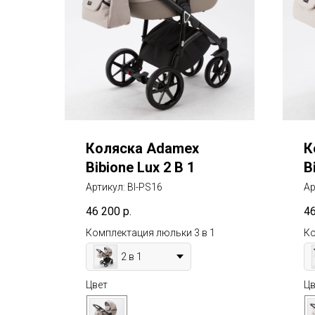
Коляска Adamex
К
Bibione Lux 2 В 1
B
Артикул:
BI-PS16
Ар
46 200
р.
4
Комплектация люльки 3 в 1
Ко
2 в 1
Цвет
Цв