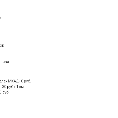
к
лок
льная
лах МКАД - 0 руб.
30 руб / 1 км.
0 руб.