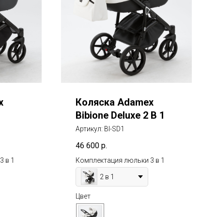
x
Коляска Adamex
1
Bibione Deluxe 2 В 1
Артикул:
BI-SD1
46 600
р.
3 в 1
Комплектация люльки 3 в 1
2 в 1
Цвет