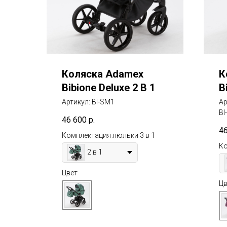
Коляска Adamex
К
Bibione Deluxe 2 В 1
B
Артикул:
BI-SM1
Ар
BI
46 600
р.
4
Комплектация люльки 3 в 1
Ко
2 в 1
Цвет
Цв