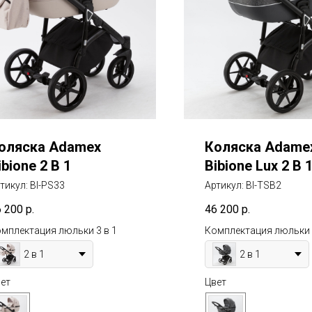
оляска Adamex
Коляска Adame
ibione 2 В 1
Bibione Lux 2 В 
тикул:
BI-PS33
Артикул:
BI-TSB2
6 200
р.
46 200
р.
мплектация люльки 3 в 1
Комплектация люльки 
2 в 1
2 в 1
ет
Цвет