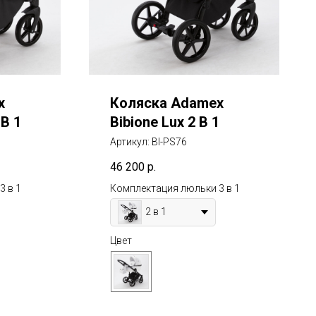
x
Коляска Adamex
 В 1
Bibione Lux 2 В 1
Артикул:
BI-PS76
46 200
р.
3 в 1
Комплектация люльки 3 в 1
2 в 1
Цвет