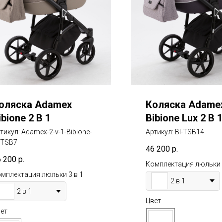
оляска Adamex
Коляска Adame
ibione 2 В 1
Bibione Lux 2 В 
тикул:
Adamex-2-v-1-Bibione-
Артикул:
BI-TSB14
-TSB7
46 200
р.
6 200
р.
Комплектация люльки 
мплектация люльки 3 в 1
2 в 1
2 в 1
Цвет
ет