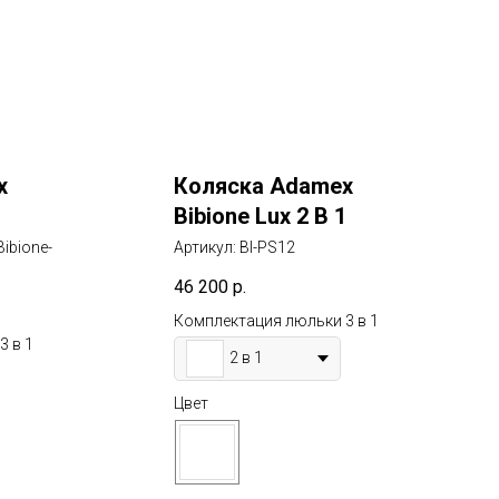
x
Коляска Adamex
Bibione Lux 2 В 1
ibione-
Артикул:
BI-PS12
46 200
р.
Комплектация люльки 3 в 1
3 в 1
2 в 1
Цвет