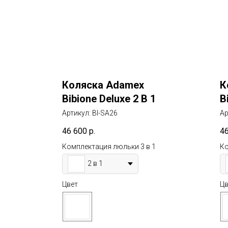
Коляска Adamex
К
Bibione Deluxe 2 В 1
B
Артикул:
BI-SA26
Ар
46 600
р.
4
Комплектация люльки 3 в 1
Ко
2 в 1
Цвет
Цв