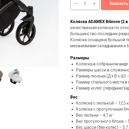
Заказать
Коляска ADAMEX Bibione (2 в 
качественная коляска по отно
большинство последних разра
Коляска оснащена большой л
механизмами складывания и 6
Размеры:
Коляска в собранном виде (Д
Размеры шасси в сложенном в
Размер люльки (Д х В х Ш) – 
Размер спального места в п
Размер колес (передние/задн
Вес :
Коляска с люлькой – 12,5 к
Коляска с прогулочным бло
Вес люльки – 4,7 кг.
Вес прогулочного блока – 5,
Вес шасси (без колес) – 5,7 