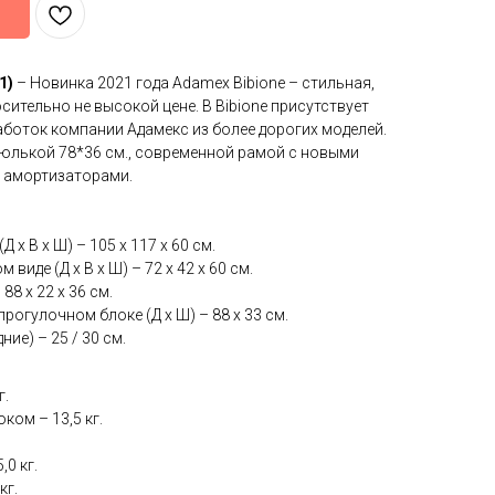
1)
– Новинка 2021 года Adamex Bibione – стильная,
сительно не высокой цене. В Bibione присутствует
боток компании Адамекс из более дорогих моделей.
юлькой 78*36 см., современной рамой с новыми
 амортизаторами.
 х В х Ш) – 105 х 117 х 60 см.
иде (Д х В х Ш) – 72 х 42 х 60 см.
88 х 22 х 36 см.
рогулочном блоке (Д х Ш) – 88 х 33 см.
ие) – 25 / 30 см.
г.
ком – 13,5 кг.
0 кг.
кг.