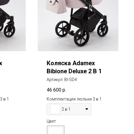
x
Коляска Adamex
1
Bibione Deluxe 2 В 1
Артикул:
BI-SD4
46 600
р.
3 в 1
Комплектация люльки 3 в 1
2 в 1
Цвет