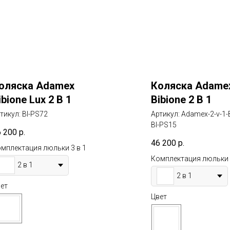
оляска Adamex
Коляска Adame
ibione Lux 2 В 1
Bibione 2 В 1
тикул:
BI-PS72
Артикул:
Adamex-2-v-1-B
BI-PS15
6 200
р.
46 200
р.
мплектация люльки 3 в 1
Комплектация люльки 
2 в 1
2 в 1
ет
Цвет