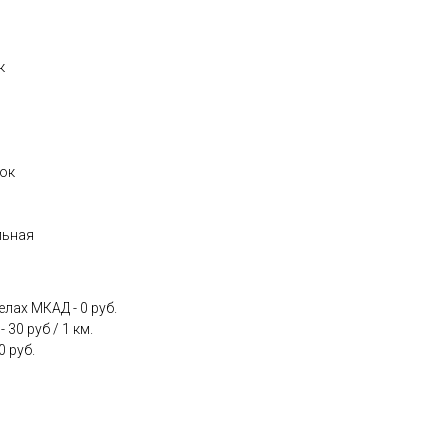
к
лок
льная
лах МКАД - 0 руб.
30 руб / 1 км.
0 руб.