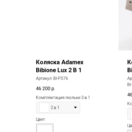
Коляска Adamex
К
Bibione Lux 2 В 1
B
Артикул:
BI-PS76
Ар
BI
46 200
р.
4
Комплектация люльки 3 в 1
Ко
2 в 1
Цвет
Цв