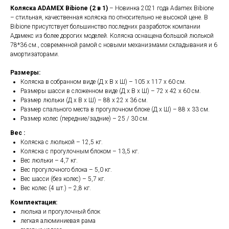
Коляска ADAMEX Bibione (2 в 1)
– Новинка 2021 года Adamex Bibione
– стильная, качественная коляска по относительно не высокой цене. В
Bibione присутствует большинство последних разработок компании
Адамекс из более дорогих моделей. Коляска оснащена большой люлькой
78*36 см., современной рамой с новыми механизмами складывания и 6
амортизаторами.
Размеры:
Коляска в собранном виде (Д х В х Ш) – 105 х 117 х 60 см.
Размеры шасси в сложенном виде (Д х В х Ш) – 72 х 42 х 60 см.
Размер люльки (Д х В х Ш) – 88 х 22 х 36 см.
Размер спального места в прогулочном блоке (Д х Ш) – 88 х 33 см.
Размер колес (передние/задние) – 25 / 30 см.
Вес :
Коляска с люлькой – 12,5 кг.
Коляска с прогулочным блоком – 13,5 кг.
Вес люльки – 4,7 кг.
Вес прогулочного блока – 5,0 кг.
Вес шасси (без колес) – 5,7 кг.
Вес колес (4 шт.) – 2,8 кг.
Комплектация:
люлька и прогулочный блок
легкая алюминиевая рама