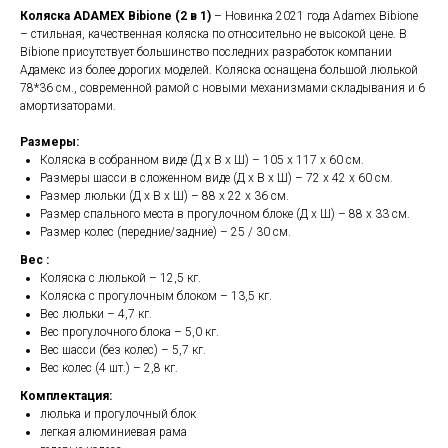
Коляска ADAMEX Bibione (2 в 1)
– Новинка 2021 года Adamex Bibione
– стильная, качественная коляска по относительно не высокой цене. В
Bibione присутствует большинство последних разработок компании
Адамекс из более дорогих моделей. Коляска оснащена большой люлькой
78*36 см., современной рамой с новыми механизмами складывания и 6
амортизаторами.
Размеры:
Коляска в собранном виде (Д х В х Ш) – 105 х 117 х 60 см.
Размеры шасси в сложенном виде (Д х В х Ш) – 72 х 42 х 60 см.
Размер люльки (Д х В х Ш) – 88 х 22 х 36 см.
Размер спального места в прогулочном блоке (Д х Ш) – 88 х 33 см.
Размер колес (передние/задние) – 25 / 30 см.
Вес :
Коляска с люлькой – 12,5 кг.
Коляска с прогулочным блоком – 13,5 кг.
Вес люльки – 4,7 кг.
Вес прогулочного блока – 5,0 кг.
Вес шасси (без колес) – 5,7 кг.
Вес колес (4 шт.) – 2,8 кг.
Комплектация:
люлька и прогулочный блок
легкая алюминиевая рама