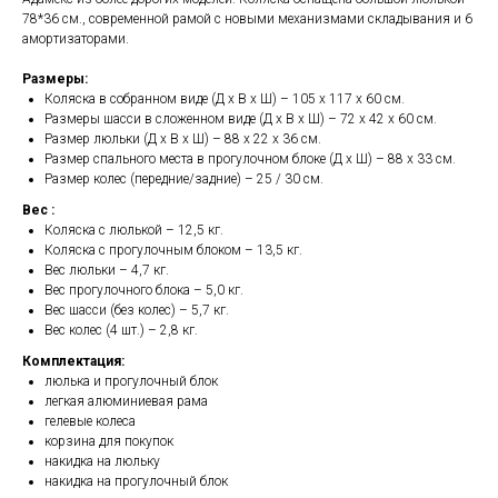
78*36 см., современной рамой с новыми механизмами складывания и 6
амортизаторами.
Размеры:
Коляска в собранном виде (Д х В х Ш) – 105 х 117 х 60 см.
Размеры шасси в сложенном виде (Д х В х Ш) – 72 х 42 х 60 см.
Размер люльки (Д х В х Ш) – 88 х 22 х 36 см.
Размер спального места в прогулочном блоке (Д х Ш) – 88 х 33 см.
Размер колес (передние/задние) – 25 / 30 см.
Вес :
Коляска с люлькой – 12,5 кг.
Коляска с прогулочным блоком – 13,5 кг.
Вес люльки – 4,7 кг.
Вес прогулочного блока – 5,0 кг.
Вес шасси (без колес) – 5,7 кг.
Вес колес (4 шт.) – 2,8 кг.
Комплектация:
люлька и прогулочный блок
легкая алюминиевая рама
гелевые колеса
корзина для покупок
накидка на люльку
накидка на прогулочный блок