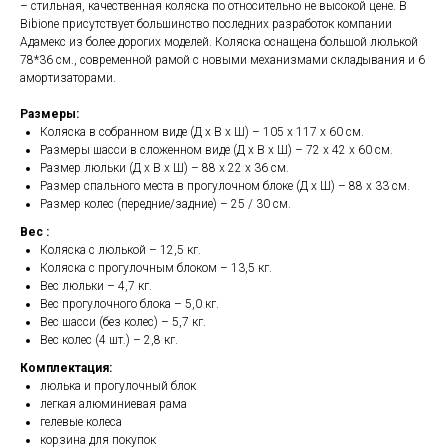
– стильная, качественная коляска по относительно не высокой цене. В
Bibione присутствует большинство последних разработок компании
Адамекс из более дорогих моделей. Коляска оснащена большой люлькой
78*36 см., современной рамой с новыми механизмами складывания и 6
амортизаторами.
Размеры:
Коляска в собранном виде (Д х В х Ш) – 105 х 117 х 60 см.
Размеры шасси в сложенном виде (Д х В х Ш) – 72 х 42 х 60 см.
Размер люльки (Д х В х Ш) – 88 х 22 х 36 см.
Размер спального места в прогулочном блоке (Д х Ш) – 88 х 33 см.
Размер колес (передние/задние) – 25 / 30 см.
Вес :
Коляска с люлькой – 12,5 кг.
Коляска с прогулочным блоком – 13,5 кг.
Вес люльки – 4,7 кг.
Вес прогулочного блока – 5,0 кг.
Вес шасси (без колес) – 5,7 кг.
Вес колес (4 шт.) – 2,8 кг.
Комплектация:
люлька и прогулочный блок
легкая алюминиевая рама
гелевые колеса
корзина для покупок