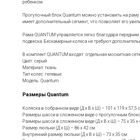
ребенком.
Прогулочный блок Quantum можно установить на раму 
имеет дополнительный сегмент, что позволяет его увел
Рама QUANTUM управляется легко благодаря передним 
подвеска. Бескамерные колеса не требуют дополнитель
В комплект QUANTUM входят: отдельная москитная сетк
Цвет: серый
Материал: ткань
Тип колес: гелевые
Модель: Quantum
Размеры Quantum
Коляска в собранном виде (Д х В х Ш) – 101 х 119 х 57,5 
Размеры шасси в сложенном виде с прогулочным блоком (Д
Размеры шасси в сложенном виде (Д х В х Ш) – 75 х 35 х 
Размер люльки (Д х Ш) – 86 х 42 см.
Внутренний размер люльки (Д х В х Ш) – 73 х 35 см.