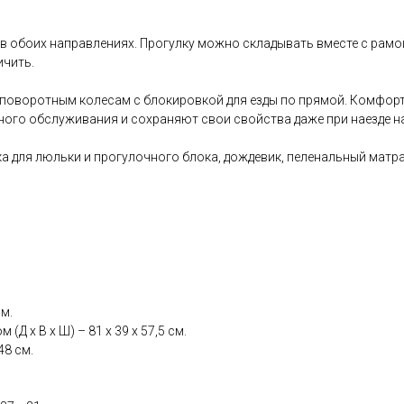
в обоих направлениях. Прогулку можно складывать вместе с рам
ичить.
поворотным колесам с блокировкой для езды по прямой. Комфорт
ного обслуживания и сохраняют свои свойства даже при наезде н
а для люльки и прогулочного блока, дождевик, пеленальный матра
см.
 х В х Ш) – 81 х 39 х 57,5 см.
48 см.