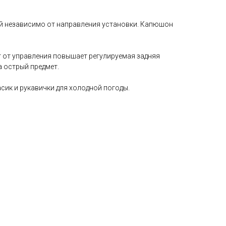
ой независимо от направления установки. Капюшон
 от управления повышает регулируемая задняя
а острый предмет.
сик и рукавички для холодной погоды.