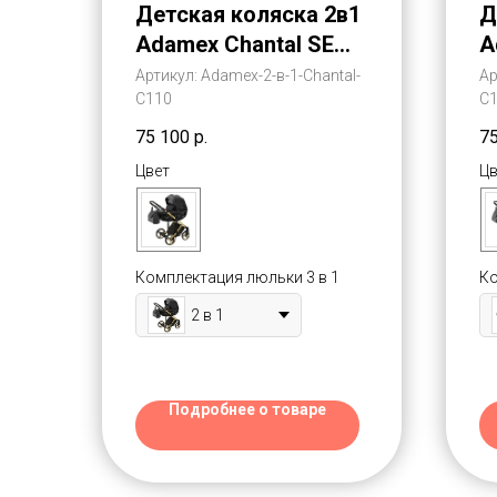
Детская коляска 2в1
Д
Adamex Chantal SE
A
2020 Эко-Кожа
2
Артикул:
Adamex-2-в-1-Chantal-
Ар
С110
С
(Адамекс Шантал СЕ
(
2020)
2
75 100
р.
7
Цвет
Цв
Комплектация люльки 3 в 1
Ко
2 в 1
Подробнее о товаре