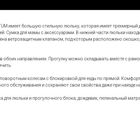
M имеет большую стильную люльку, которая имеет трехмерный 
. Сумка для мамы с аксессуарами. В нижней части люльки находи
щена ветрозащитным клапаном, под которым расположено окошко,
в обоих направлениях. Прогулку можно складывать вместе с рам
ичить.
поворотным колесам с блокировкой для езды по прямой. Комфорт
ного обслуживания и сохраняют свои свойства даже при наезде н
а для люльки и прогулочного блока, дождевик, пеленальный матра