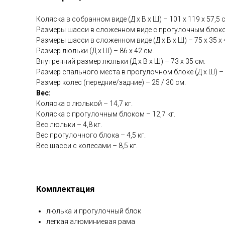
Коляска в собранном виде (Д х В х Ш) – 101 х 119 х 57,5 
Размеры шасси в сложенном виде с прогулочным блоком (Д
Размеры шасси в сложенном виде (Д х В х Ш) – 75 х 35 х 
Размер люльки (Д х Ш) – 86 х 42 см.
Внутренний размер люльки (Д х В х Ш) – 73 х 35 см.
Размер спального места в прогулочном блоке (Д х Ш) – 8
Размер колес (передние/задние) – 25 / 30 см.
Вес:
Коляска с люлькой – 14,7 кг.
Коляска с прогулочным блоком – 12,7 кг.
Вес люльки – 4,8 кг.
Вес прогулочного блока – 4,5 кг.
Вес шасси с колесами – 8,5 кг.
Комплектация
люлька и прогулочный блок
легкая алюминиевая рама