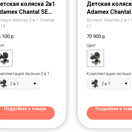
етская коляска 2в1
Детская коляск
damex Chantal SE
Adamex Chantal
020 Эко-Кожа
Xrome SE (Шант
тикул:
Adamex-2-в-1-Chantal-
Артикул:
Adamex-2-в-1-
114
С1
Адамекс Шантал СЕ
020)
5 100
р.
70 900
р.
ет
Цвет
мплектация люльки 3 в 1
Комплектация люльки 
2 в 1
2 в 1
Подробнее о товаре
Подробнее о тов