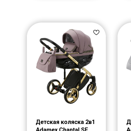
Детская коляска 2в1
Д
Adamex Chantal SE
A