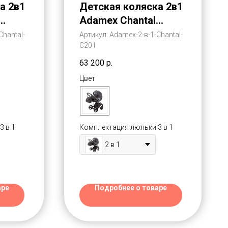
а 2в1
Детская коляска 2в1
Adamex Chantal
ал)
(Шантал)
Chantal-
Артикул:
Adamex-2-в-1-Chantal-
С201
63 200
р.
Цвет
3 в 1
Комплектация люльки 3 в 1
2 в 1
аре
Подробнее о товаре