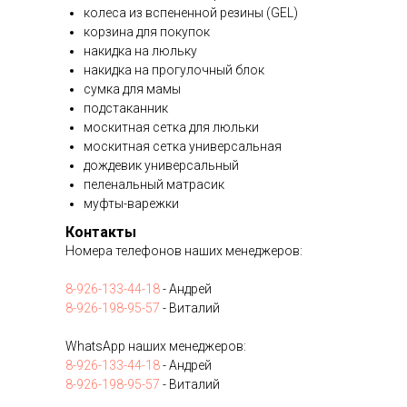
колеса из вспененной резины (GEL)
корзина для покупок
накидка на люльку
накидка на прогулочный блок
сумка для мамы
подстаканник
москитная сетка для люльки
москитная сетка универсальная
дождевик универсальный
пеленальный матрасик
муфты-варежки
Контакты
Номера телефонов наших менеджеров:
8-926-133-44-18
- Андрей
8-926-198-95-57
- Виталий
WhatsApp наших менеджеров:
8-926-133-44-18
- Андрей
8-926-198-95-57
- Виталий