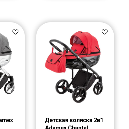
damex
Детская коляска 2в1
Adamex Chantal