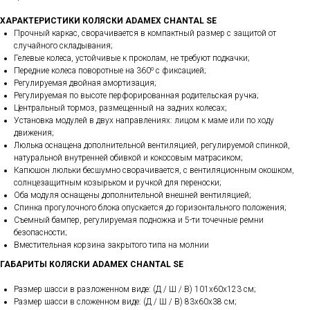
ХАРАКТЕРИСТИКИ КОЛЯСКИ ADAMEX CHANTAL SE
Прочный каркас, сворачивается в компактный размер с защитой от
случайного складывания;
Гелевые колеса, устойчивые к проколам, не требуют подкачки;
Передние колеса поворотные на 360⁰ с фиксацией;
Регулируемая двойная амортизация;
Регулируемая по высоте перфорированная родительская ручка;
Центральный тормоз, размещенный на задних колесах;
Установка модулей в двух направлениях: лицом к маме или по ходу
движения;
Люлька оснащена дополнительной вентиляцией, регулируемой спинкой,
натуральной внутренней обивкой и кокосовым матрасиком;
Капюшон люльки бесшумно сворачивается, с вентиляционным окошком,
солнцезащитным козырьком и ручкой для переноски;
Оба модуля оснащены дополнительной внешней вентиляцией;
Спинка прогулочного блока опускается до горизонтального положения;
Съемный бампер, регулируемая подножка и 5-ти точечные ремни
безопасности;
Вместительная корзина закрытого типа на молнии
ГАБАРИТЫ КОЛЯСКИ ADAMEX CHANTAL SE
Размер шасси в разложенном виде: (Д / Ш / В) 101х60х123 см;
Размер шасси в сложенном виде: (Д / Ш / В) 83х60х38 см;