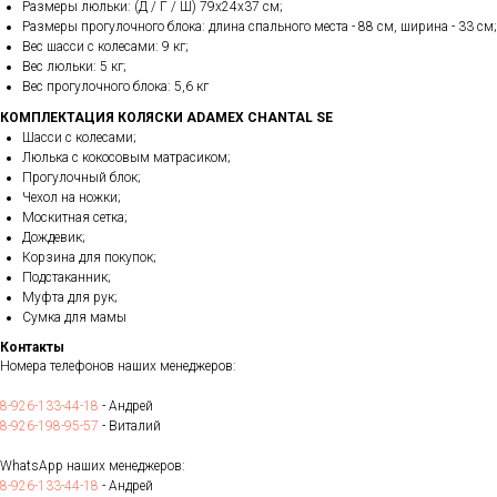
Размеры люльки: (Д / Г / Ш) 79х24х37 см;
Размеры прогулочного блока: длина спального места - 88 см, ширина - 33 см;
Вес шасси с колесами: 9 кг;
Вес люльки: 5 кг;
Вес прогулочного блока: 5,6 кг
КОМПЛЕКТАЦИЯ КОЛЯСКИ ADAMEX CHANTAL SE
Шасси с колесами;
Люлька с кокосовым матрасиком;
Прогулочный блок;
Чехол на ножки;
Москитная сетка;
Дождевик;
Корзина для покупок;
Подстаканник;
Муфта для рук;
Сумка для мамы
Контакты
Номера телефонов наших менеджеров:
8-926-133-44-18
- Андрей
8-926-198-95-57
- Виталий
WhatsApp наших менеджеров:
8-926-133-44-18
- Андрей