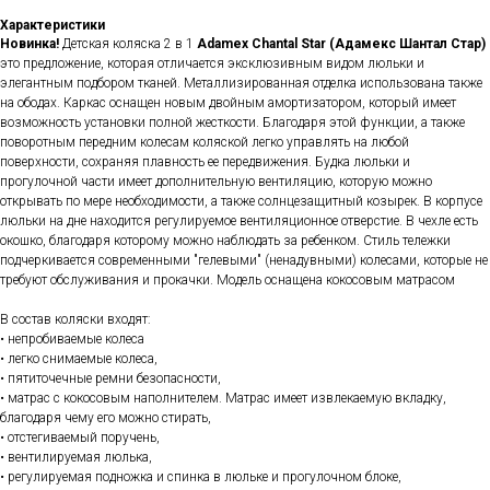
Характеристики
Новинка!
Детская коляска 2 в 1
Adamex
Chantal Star (Адамекс Шантал Стар)
это предложение, которая отличается эксклюзивным видом люльки и
элегантным подбором тканей. Металлизированная отделка использована также
на ободах. Каркас оснащен новым двойным амортизатором, который имеет
возможность установки полной жесткости. Благодаря этой функции, а также
поворотным передним колесам коляской легко управлять на любой
поверхности, сохраняя плавность ее передвижения. Будка люльки и
прогулочной части имеет дополнительную вентиляцию, которую можно
открывать по мере необходимости, а также солнцезащитный козырек. В корпусе
люльки на дне находится регулируемое вентиляционное отверстие. В чехле есть
окошко, благодаря которому можно наблюдать за ребенком. Стиль тележки
подчеркивается современными "гелевыми" (ненадувными) колесами, которые не
требуют обслуживания и прокачки. Модель оснащена кокосовым матрасом
В состав коляски входят:
• непробиваемые колеса
• легко снимаемые колеса,
• пятиточечные ремни безопасности,
• матрас с кокосовым наполнителем. Матрас имеет извлекаемую вкладку,
благодаря чему его можно стирать,
• отстегиваемый поручень,
• вентилируемая люлька,
• регулируемая подножка и спинка в люльке и прогулочном блоке,