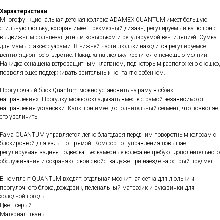
Характеристики
Многофункциональная детская коляска ADAMEX QUANTUM имеет большую
стильную люльку, которая имеет трехмерный дизайн, регулируемый капюшон с
выдвижным солнцезащитным козырьком и регулируемой вентиляцией. Сумка
для мамы с аксессуарами. В нижней части люльки находится регулируемое
вентиляционное отверстие. Накидка на люльку крепится с помощью молнии.
Накидка оснащена ветрозащитным клапаном, под которым расположено окошко,
позволяющее поддерживать зрительный контакт с ребенком.
Прогулочный блок Quantum можно установить на раму в обоих
направлениях. Прогулку можно складывать вместе с рамой независимо от
направления установки. Капюшон имеет дополнительный сегмент, что позволяет
его увеличить.
Рама QUANTUM управляется легко благодаря передним поворотным колесам с
блокировкой для езды по прямой. Комфорт от управления повышает
регулируемая задняя подвеска. Бескамерные колеса не требуют дополнительного
обслуживания и сохраняют свои свойства даже при наезде на острый предмет.
В комплект QUANTUM входят: отдельная москитная сетка для люльки и
прогулочного блока, дождевик, пеленальный матрасик и рукавички для
холодной погоды.
Цвет: серый
Материал: ткань