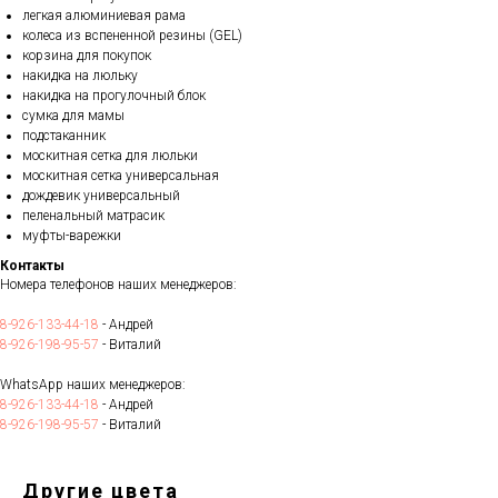
легкая алюминиевая рама
колеса из вспененной резины (GEL)
корзина для покупок
накидка на люльку
накидка на прогулочный блок
сумка для мамы
подстаканник
москитная сетка для люльки
москитная сетка универсальная
дождевик универсальный
пеленальный матрасик
муфты-варежки
Контакты
Номера телефонов наших менеджеров:
8-926-133-44-18
- Андрей
8-926-198-95-57
- Виталий
WhatsApp наших менеджеров:
8-926-133-44-18
- Андрей
8-926-198-95-57
- Виталий
Другие цвета