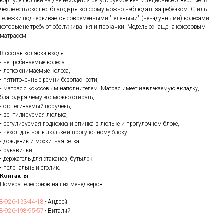
корпусе люльки на дне находится регулируемое вентиляционное отверстие. В
чехле есть окошко, благодаря которому можно наблюдать за ребенком. Стиль
тележки подчеркивается современными "гелевыми" (ненадувными) колесами,
которые не требуют обслуживания и прокачки. Модель оснащена кокосовым
матрасом
В состав коляски входят:
• непробиваемые колеса
• легко снимаемые колеса,
• пятиточечные ремни безопасности,
• матрас с кокосовым наполнителем. Матрас имеет извлекаемую вкладку,
благодаря чему его можно стирать,
• отстегиваемый поручень,
• вентилируемая люлька,
• регулируемая подножка и спинка в люльке и прогулочном блоке,
• чехол для ног к люльке и прогулочному блоку,
• дождевик и москитная сетка,
• рукавички,
• держатель для стаканов, бутылок
• пеленальный столик.
Контакты
Номера телефонов наших менеджеров:
8-926-133-44-18
- Андрей
8-926-198-95-57
- Виталий