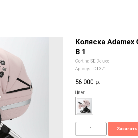
Коляска Adamex Co
В 1
Cortina SE Deluxe
Артикул:
CT321
56 000
р.
Цвет
Заказать