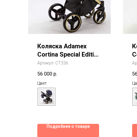
Коляска Adamex
К
Cortina Special Edition
C
Deluxe 2 В 1
D
Артикул:
CT336
Ар
56 000
р.
5
Цвет
Цв
Подробнее о товаре