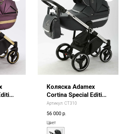
x
Коляска Adamex
dition
Cortina Special Edition
Deluxe 2 В 1
Артикул:
CT310
56 000
р.
Цвет