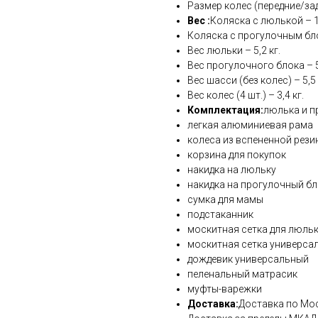
Размер колес (передние/задн
Вес :
Коляска с люлькой – 14
Коляска с прогулочным бло
Вес люльки – 5,2 кг.
Вес прогулочного блока – 5,
Вес шасси (без колес) – 5,5 
Вес колес (4 шт.) – 3,4 кг.
Комплектация:
люлька и п
легкая алюминиевая рама
колеса из вспененной рези
корзина для покупок
накидка на люльку
накидка на прогулочный б
сумка для мамы
подстаканник
москитная сетка для люль
москитная сетка универса
дождевик универсальный
пеленальный матрасик
муфты-варежки
Доставка:
Доставка по Моск