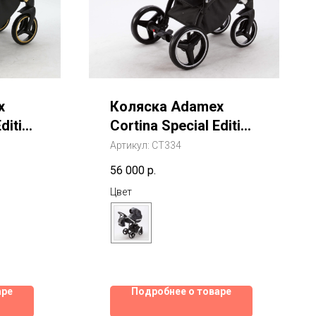
x
Коляска Adamex
dition
Cortina Special Edition
Deluxe 2 В 1
Артикул:
CT334
56 000
р.
Цвет
аре
Подробнее о товаре