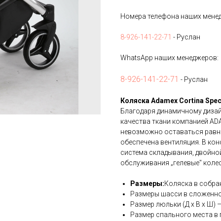
Номера телефона наших мене
8-926-141-22-71
- Руслан
WhatsApp наших менеджеров:
8-926-141-22-71
- Руслан
Коляска Adamex Cortina Specia
Благодаря динамичному диза
качества ткани компанией AD
невозможно оставаться равно
обеспечена вентиляция. В ко
система складывания, двойно
обслуживания „гелевые" колес
Размеры:
Коляска в собранн
Размеры шасси в сложенном в
Размер люльки (Д х В х Ш) – 
Размер спального места в п