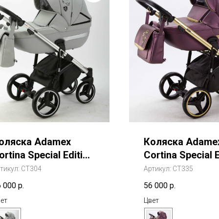
оляска Adamex
Коляска Adame
ortina Special Edition
Cortina Special E
eluxe 2 В 1
Deluxe 2 В 1
тикул:
CT304
Артикул:
CT335
6 000
р.
56 000
р.
ет
Цвет