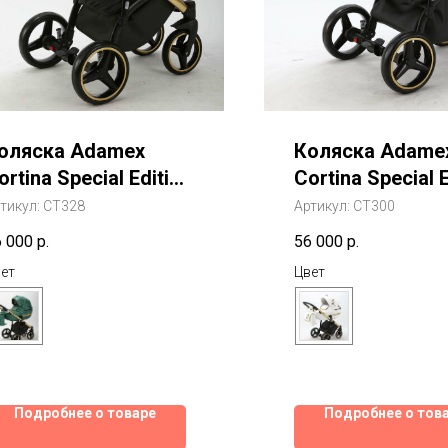
оляска Adamex
Коляска Adame
ortina Special Edition
Cortina Special E
eluxe 2 В 1
Deluxe 2 В 1
тикул:
CT328
Артикул:
CT300
6 000
р.
56 000
р.
ет
Цвет
Подробнее о товаре
Подробнее о тов