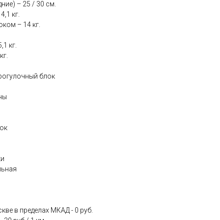
ие) – 25 / 30 см.
,1 кг.
ком – 14 кг.
1 кг.
кг.
рогулочный блок
ны
лок
ки
льная
ве в пределах МКАД - 0 руб.