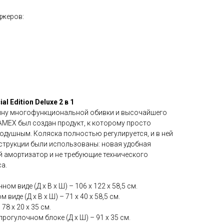
джеров:
l Edition Deluxe 2 в 1
йну многофункциональной обивки и высочайшего
AMEX был создан продукт, к которому просто
душным. Коляска полностью регулируется, и в ней
нструкции были использованы: новая удобная
й амортизатор и не требующие технического
а.
ом виде (Д х В х Ш) – 106 х 122 х 58,5 см.
иде (Д х В х Ш) – 71 х 40 х 58,5 см.
78 х 20 х 35 см.
рогулочном блоке (Д х Ш) – 91 х 35 см.