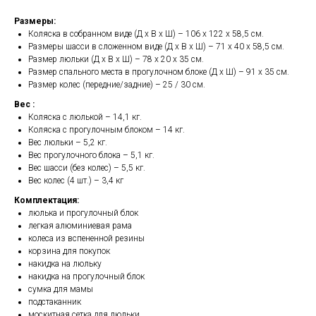
Размеры:
Коляска в собранном виде (Д х В х Ш) – 106 х 122 х 58,5 см.
Размеры шасси в сложенном виде (Д х В х Ш) – 71 х 40 х 58,5 см.
Размер люльки (Д х В х Ш) – 78 х 20 х 35 см.
Размер спального места в прогулочном блоке (Д х Ш) – 91 х 35 см.
Размер колес (передние/задние) – 25 / 30 см.
Вес :
Коляска с люлькой – 14,1 кг.
Коляска с прогулочным блоком – 14 кг.
Вес люльки – 5,2 кг.
Вес прогулочного блока – 5,1 кг.
Вес шасси (без колес) – 5,5 кг.
Вес колес (4 шт.) – 3,4 кг
Комплектация:
люлька и прогулочный блок
легкая алюминиевая рама
колеса из вспененной резины
корзина для покупок
накидка на люльку
накидка на прогулочный блок
сумка для мамы
подстаканник
москитная сетка для люльки