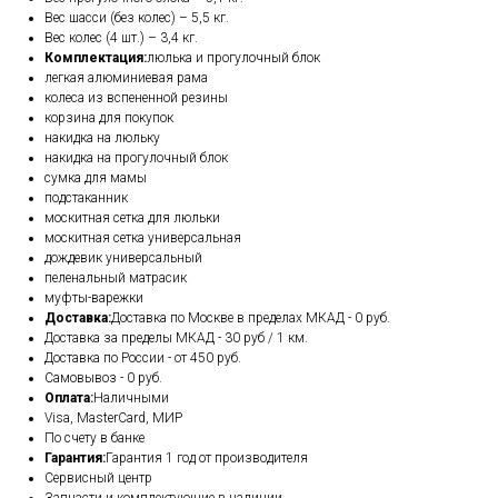
Вес шасси (без колес) – 5,5 кг.
Вес колес (4 шт.) – 3,4 кг.
Комплектация:
люлька и прогулочный блок
легкая алюминиевая рама
колеса из вспененной резины
корзина для покупок
накидка на люльку
накидка на прогулочный блок
сумка для мамы
подстаканник
москитная сетка для люльки
москитная сетка универсальная
дождевик универсальный
пеленальный матрасик
муфты-варежки
Доставка:
Доставка по Москве в пределах МКАД - 0 руб.
Доставка за пределы МКАД - 30 руб / 1 км.
Доставка по России - от 450 руб.
Самовывоз - 0 руб.
Оплата:
Наличными
Visa, MasterCard, МИР
По счету в банке
Гарантия:
Гарантия 1 год от производителя
Сервисный центр