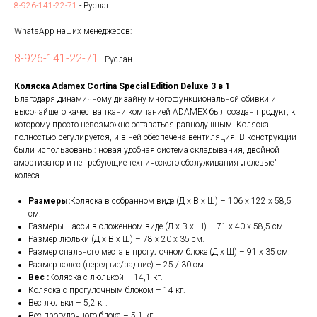
8-926-141-22-71
- Руслан
WhatsApp наших менеджеров:
8-926-141-22-71
- Руслан
Коляска Adamex Cortina Special Edition Deluxe 3 в 1
Благодаря динамичному дизайну многофункциональной обивки и
высочайшего качества ткани компанией ADAMEX был создан продукт, к
которому просто невозможно оставаться равнодушным. Коляска
полностью регулируется, и в ней обеспечена вентиляция. В конструкции
были использованы: новая удобная система складывания, двойной
амортизатор и не требующие технического обслуживания „гелевые"
колеса.
Размеры:
Коляска в собранном виде (Д х В х Ш) – 106 х 122 х 58,5
см.
Размеры шасси в сложенном виде (Д х В х Ш) – 71 х 40 х 58,5 см.
Размер люльки (Д х В х Ш) – 78 х 20 х 35 см.
Размер спального места в прогулочном блоке (Д х Ш) – 91 х 35 см.
Размер колес (передние/задние) – 25 / 30 см.
Вес :
Коляска с люлькой – 14,1 кг.
Коляска с прогулочным блоком – 14 кг.
Вес люльки – 5,2 кг.
Вес прогулочного блока – 5,1 кг.