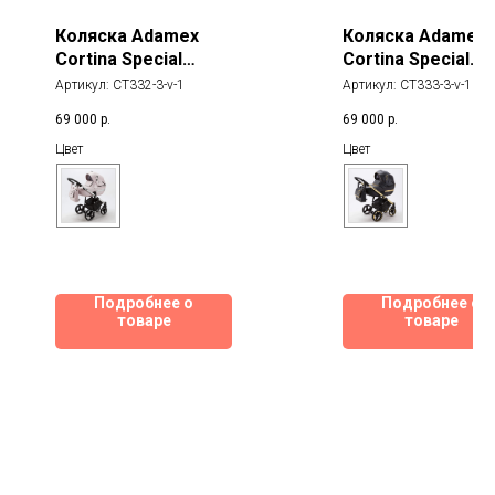
Коляска Adamex
Коляска Adamex
Cortina Special
Cortina Special
Edition Deluxe 3 В 1
Edition Deluxe 3 В
Артикул:
CT332-3-v-1
Артикул:
CT333-3-v-1
69 000
р.
69 000
р.
Цвет
Цвет
Подробнее о
Подробнее о
товаре
товаре