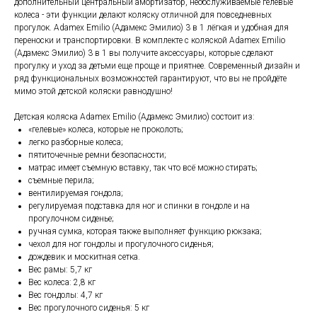
дополнительный центральный амортизатор, необслуживаемые гелевые
колеса - эти функции делают коляску отличной для повседневных
прогулок. Adamex Emilio (Адамекс Эмилио) 3 в 1 лёгкая и удобная для
переноски и транспортировки. В комплекте с коляской Adamex Emilio
(Адамекс Эмилио) 3 в 1 вы получите аксессуары, которые сделают
прогулку и уход за детьми еще проще и приятнее. Современный дизайн и
ряд функциональных возможностей гарантируют, что вы не пройдёте
мимо этой детской коляски равнодушно!
Детская коляска Adamex Emilio (Адамекс Эмилио) состоит из:
«гелевые» колеса, которые не проколоть;
легко разборные колеса;
пятиточечные ремни безопасности;
матрас имеет съемную вставку, так что всё можно стирать;
съемные перила;
вентилируемая гондола;
регулируемая подставка для ног и спинки в гондоле и на
прогулочном сиденье;
ручная сумка, которая также выполняет функцию рюкзака;
чехол для ног гондолы и прогулочного сиденья;
дождевик и москитная сетка.
Вес рамы: 5,7 кг
Вес колеса: 2,8 кг
Вес гондолы: 4,7 кг
Вес прогулочного сиденья: 5 кг