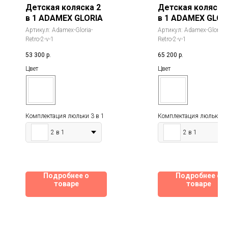
Детская коляска 2
Детская коляска
в 1 ADAMEX GLORIA
в 1 ADAMEX GLOR
DELUX,100%
Артикул:
Adamex-Gloria-
Артикул:
Adamex-Gloria-
экокожа
Retro-2-v-1
Retro-2-v-1
53 300
р.
65 200
р.
Цвет
Цвет
Комплектация люльки 3 в 1
Комплектация люльки 3 
2 в 1
2 в 1
Подробнее о
Подробнее о
товаре
товаре