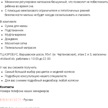
Механизм регулировки капюшона бесшумный, что позволит не побеспокоить
ребёнка во время сна
С помощью межпахового ограничителя и пятиточечных ремней
безопасности малыш не будет никуда соскальзывать и съезжать
В комплекте:
Сумка для мамы
Подстаканник
Муфта-варежки
Дождевик
Москитная сетка
Пеленальный матрасик
ТЦ АЭРОБУС, Варшавское шоссе, 95к1 (м. Чертановская), этаж 2 и 3, магазины
«KoliasKid», работаем с 10:00 до 22:00
У нас вы сможете получить:
Самый большой выбор расцветок и моделей колясок
Подробную консультацию нашего специалиста
Для вас снимем подробный видеообзор любой коляски
Контакты
Номера телефона наших менеджеров:
8-926-141-22-71
- Руслан