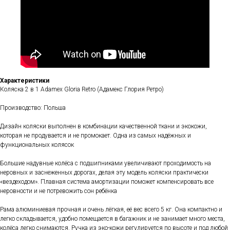
Характеристики
Коляска 2 в 1 Adamex Gloria Retro (Адамекс Глория Ретро)
Производство: Польша
Дизайн коляски выполнен в комбинации качественной ткани и экокожи,
которая не продувается и не промокает. Одна из самых надёжных и
функциональных колясок
Большие надувные колёса с подшипниками увеличивают проходимость на
неровных и заснеженных дорогах, делая эту модель коляски практически
«вездеходом». Плавная система амортизации поможет компенсировать все
неровности и не потревожить сон ребёнка
Рама алюминиевая прочная и очень лёгкая, её вес всего 5 кг. Она компактно и
легко складывается, удобно помещается в багажник и не занимает много места,
колёса легко снимаются. Ручка из эко-кожи регулируется по высоте и под любой