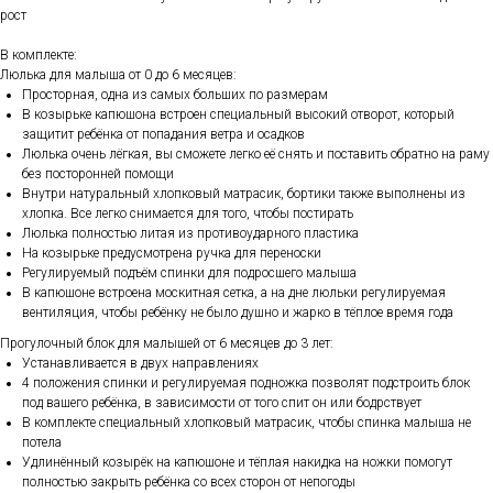
рост
В комплекте:
Люлька для малыша от 0 до 6 месяцев:
Просторная, одна из самых больших по размерам
В козырьке капюшона встроен специальный высокий отворот, который
защитит ребёнка от попадания ветра и осадков
Люлька очень лёгкая, вы сможете легко её снять и поставить обратно на раму
без посторонней помощи
Внутри натуральный хлопковый матрасик, бортики также выполнены из
хлопка. Все легко снимается для того, чтобы постирать
Люлька полностью литая из противоударного пластика
На козырьке предусмотрена ручка для переноски
Регулируемый подъём спинки для подросшего малыша
В капюшоне встроена москитная сетка, а на дне люльки регулируемая
вентиляция, чтобы ребёнку не было душно и жарко в тёплое время года
Прогулочный блок для малышей от 6 месяцев до 3 лет:
Устанавливается в двух направлениях
4 положения спинки и регулируемая подножка позволят подстроить блок
под вашего ребёнка, в зависимости от того спит он или бодрствует
В комплекте специальный хлопковый матрасик, чтобы спинка малыша не
потела
Удлинённый козырёк на капюшоне и тёплая накидка на ножки помогут
полностью закрыть ребёнка со всех сторон от непогоды