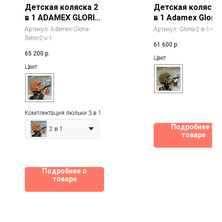
Детская коляска 2
Детская коляска
в 1 ADAMEX GLORIA
в 1 Adamex Gloria
DELUX,100%
Eco (Адамекс
Артикул:
Adamex-Gloria-
Артикул:
Gloria-2-в-1-G1
экокожа
Глория СЕ Эко)
Retro-2-v-1
61 600
р.
65 200
р.
Цвет
Цвет
Комплектация люльки 3 в 1
Подробнее о
2 в 1
товаре
Подробнее о
товаре