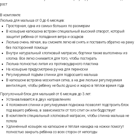
рост
В комплекте:
Люлька для малыша от 0 до 6 месяцев:
Просторная, одна из самых больших по размерам
В козырьке капюшона встроен специальный высокий отворот, который
защитит ребёнка от попадания ветра и осадков
Люлька очень лёгкая, вы сможете легко её снять и поставить обратно на раму
без посторонней помощи
Внутри натуральный хлопковый матрасик, бортики также выполнены из
хлопка. Все легко снимается для того, чтобы постирать
Люлька полностью литая из противоударного пластика
На козырьке предусмотрена ручка для переноски
Регулируемый подъём спинки для подросшего малыша
В капюшоне встроена москитная сетка, а на дне люльки регулируемая
вентиляция, чтобы ребёнку не было душно и жарко в тёплое время года
Прогулочный блок для малышей от 6 месяцев до 3 лет:
Устанавливается в двух направлениях
4 положения спинки и регулируемая подножка позволят подстроить блок
под вашего ребёнка, в зависимости от того спит он или бодрствует
В комплекте специальный хлопковый матрасик, чтобы спинка малыша не
потела
Удлинённый козырёк на капюшоне и тёплая накидка на ножки помогут
полностью закрыть ребёнка со всех сторон от непогоды