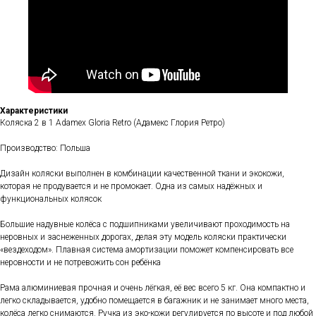
Характеристики
Коляска 2 в 1 Adamex Gloria Retro (Адамекс Глория Ретро)
Производство: Польша
Дизайн коляски выполнен в комбинации качественной ткани и экокожи,
которая не продувается и не промокает. Одна из самых надёжных и
функциональных колясок
Большие надувные колёса с подшипниками увеличивают проходимость на
неровных и заснеженных дорогах, делая эту модель коляски практически
«вездеходом». Плавная система амортизации поможет компенсировать все
неровности и не потревожить сон ребёнка
Рама алюминиевая прочная и очень лёгкая, её вес всего 5 кг. Она компактно и
легко складывается, удобно помещается в багажник и не занимает много места,
колёса легко снимаются. Ручка из эко-кожи регулируется по высоте и под любой