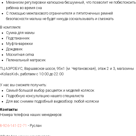
Механизм регулировки капюшона бесшумный, что позволит не побеспокоить
ребёнка во время сна
С помощью межпахового ограничителя и пятиточечных ремней
безопасности малыш не будет никуда соскальзывать и съезжать
В комплекте:
Сумка для мамы
Подстаканник
Муфта-варежки
Дождевик
Москитная сетка
Пеленальный матрасик
ТЦ АЭРОБУС, Варшавское шоссе, 95к1 (м. Чертановская), этаж 2 и 3, магазины
«KoliasKid», работаем с 10:00 до 22:00
У нас вы сможете получить:
Самый большой выбор расцветок и моделей колясок
Подробную консультацию нашего специалиста
Для вас снимем подробный видеообзор любой коляски
Контакты
Номера телефона наших менеджеров:
8-926-141-22-71
- Руслан