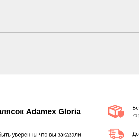
Бе
лясок Adamex Gloria
ка
До
 быть уверенны что вы заказали