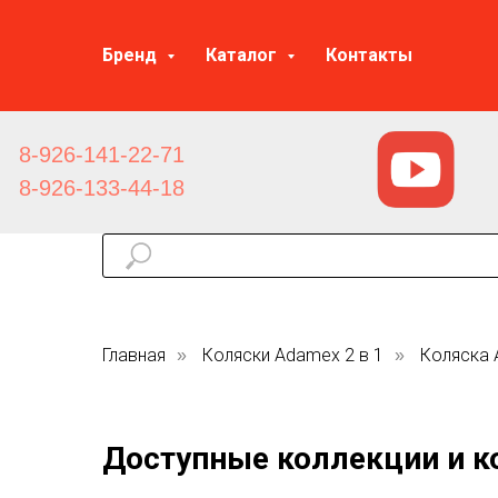
Бренд
Каталог
Контакты
8-926-141-22-71
8-926-133-44-18
Главная
Коляски Adamex 2 в 1
Коляска A
»
»
Доступные коллекции и к