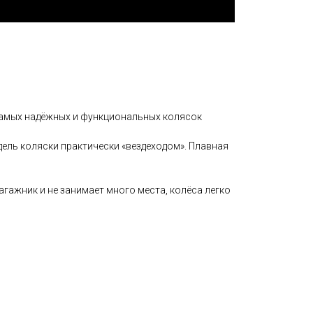
 самых надёжных и функциональных колясок
ель коляски практически «вездеходом». Плавная
агажник и не занимает много места, колёса легко