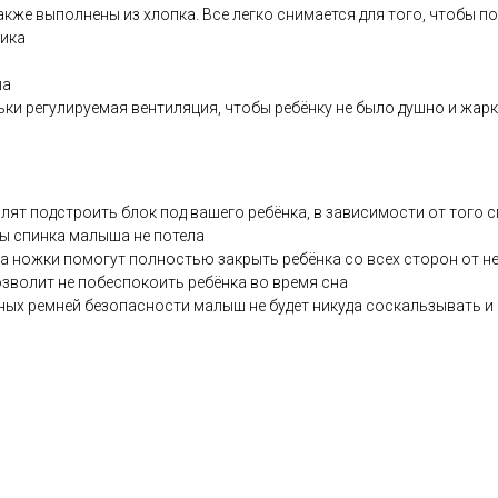
кже выполнены из хлопка. Все легко снимается для того, чтобы п
тика
ша
ьки регулируемая вентиляция, чтобы ребёнку не было душно и жарк
ят подстроить блок под вашего ребёнка, в зависимости от того с
ы спинка малыша не потела
на ножки помогут полностью закрыть ребёнка со всех сторон от н
зволит не побеспокоить ребёнка во время сна
ых ремней безопасности малыш не будет никуда соскальзывать и