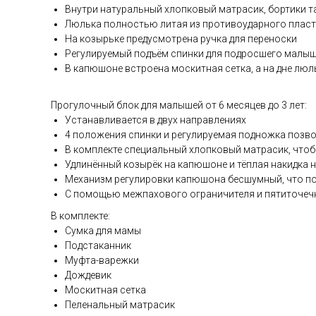
Внутри натуральный хлопковый матрасик, бортики та
Люлька полностью литая из противоударного плас
На козырьке предусмотрена ручка для переноски
Регулируемый подъём спинки для подросшего малы
В капюшоне встроена москитная сетка, а на дне люл
Прогулочный блок для малышей от 6 месяцев до 3 лет:
Устанавливается в двух направлениях
4 положения спинки и регулируемая подножка позвол
В комплекте специальный хлопковый матрасик, чтоб
Удлинённый козырёк на капюшоне и тёплая накидка 
Механизм регулировки капюшона бесшумный, что по
С помощью межпахового ограничителя и пятиточечн
В комплекте:
Сумка для мамы
Подстаканник
Муфта-варежки
Дождевик
Москитная сетка
Пеленальный матрасик