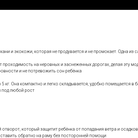
кани и экокожи, которая не продувается и не промокает. Одна из
проходимость на неровных и заснеженных дорогах, делая эту мод
овности и не потревожить сон ребёнка
 5 кг. Она компактно и легко складывается, удобно помещается в б
и под любой рост
отворот, который защитит ребёнка от попадания ветра и осадков
поставить обратно на раму без посторонней помощи