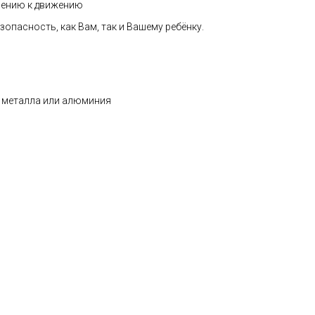
лению к движению
опасность, как Вам, так и Вашему ребёнку.
 металла или алюминия