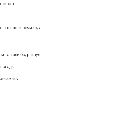
остирать
о в тёплое время года
пит он или бодрствует
епогоды
 съезжать