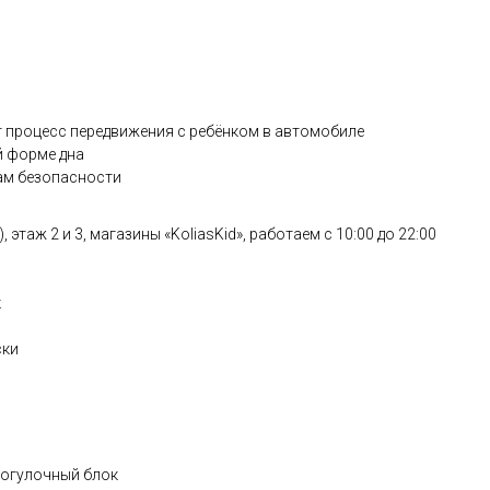
т процесс передвижения с ребёнком в автомобиле
й форме дна
ам безопасности
этаж 2 и 3, магазины «KoliasKid», работаем с 10:00 до 22:00
к
ски
рогулочный блок