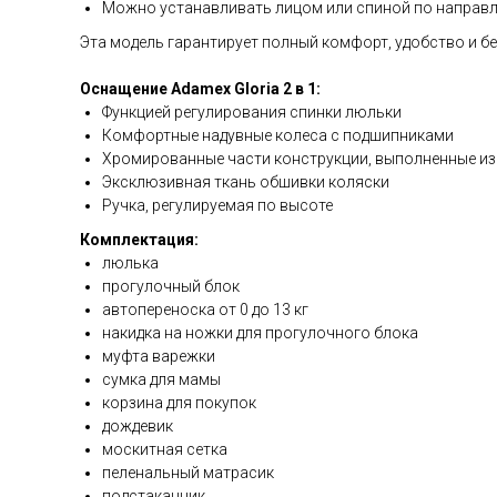
Можно устанавливать лицом или спиной по направ
Эта модель гарантирует полный комфорт, удобство и без
Оснащение Adamex Gloria 2 в 1:
Функцией регулирования спинки люльки
Комфортные надувные колеса с подшипниками
Хромированные части конструкции, выполненные из
Эксклюзивная ткань обшивки коляски
Ручка, регулируемая по высоте
Комплектация:
люлька
прогулочный блок
автопереноска от 0 до 13 кг
накидка на ножки для прогулочного блока
муфта варежки
сумка для мамы
корзина для покупок
дождевик
москитная сетка
пеленальный матрасик
подстаканник