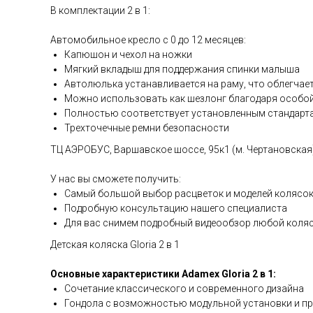
В комплектации 2 в 1:
Автомобильное кресло с 0 до 12 месяцев:
Капюшон и чехол на ножки
Мягкий вкладыш для поддержания спинки малыша
Автолюлька устанавливается на раму, что облегчае
Можно использовать как шезлонг благодаря особо
Полностью соответствует установленным стандарт
Трехточечные ремни безопасности
ТЦ АЭРОБУС, Варшавское шоссе, 95к1 (м. Чертановская), 
У нас вы сможете получить:
Самый большой выбор расцветок и моделей колясо
Подробную консультацию нашего специалиста
Для вас снимем подробный видеообзор любой коля
Детская коляска Gloria 2 в 1
Основные характеристики Adamex Gloria 2 в 1:
Сочетание классического и современного дизайна
Гондола с возможностью модульной установки и п