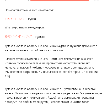
Номера телефона наших менеджеров:
8-926-141-22-71
- Руслан
WhatsApp наших менеджеров:
8-926-141-22-71
- Руслан
Детская коляска Adamex Luciano Deluxe (Адамекс Лучиано Делюкс) 2 в 1
на гелевых колесах, устойчивых к проколам
Главное отличие модели «Deluxe» — стильное покрытие из эко-кожи.
Коляска полностью сделана из прочного износоустойчивого эко-
материала, который не боится морозов и палящего солнца, он легко
очищается от загрязнений и надолго сохраняет благородный внешний
вид.
Детская коляска Adamex Luciano Deluxe 2 в 1 установлена на гелевые
колеса. В отличие от надувных шин они не нуждаются в обслуживании, не
прокалываются и не сдуваются. А двойная амортизация позволяет
проходить по любым маршрутам, независимо от качества дорог.