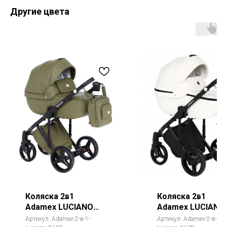
Другие цвета
Коляска 2в1
Коляска 2в1
Adamex LUCIANO
Adamex LUCIANO
Deluxe (Лучиано
Deluxe (Лучиано
Артикул:
Adamex-2-в-1-
Артикул:
Adamex-2-в-1-