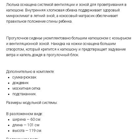
Люлька оснащена системой вентиляции и зоной для проветривания в
капюшоне. Внутренняя хлопковая обивка поддерживает здоровый
микроклимат в летний зной, а кокосовый матрасик обеспечивает
правильное положение спины ребенка.
Прогулочное сиденье укомплектовано большим капюшоном с козырьком
и вентиляционной зоной. Накидка на ножки оснащена большим
отворотом, который крепится к капюшону и предотвращает задувание
ветра и капель дождя в прогулочный блок.
Дополнительно в комплекте:
сумка-рюкзак
дождевик
москитная сетка
подстаканник.
Размеры модульной системы:
В разложенном виде:
ширина — 60 см
длина — 101 см
высота — 119 см.