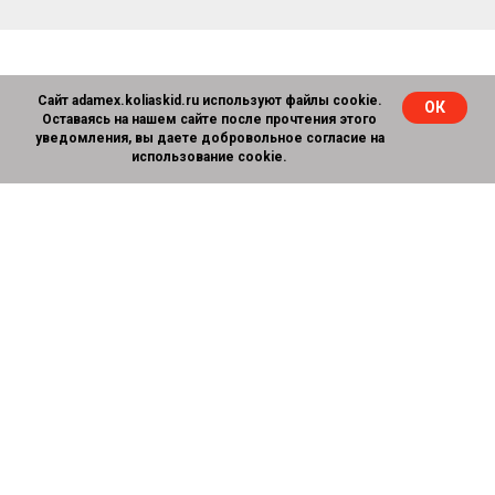
Сайт adamex.koliaskid.ru используют файлы cookie.
ОК
Оставаясь на нашем сайте после прочтения этого
уведомления, вы даете добровольное согласие на
использование cookie.
Коляска в собранном виде
92 х 121 х 57,5 см.
(Д х В х Ш)
Шасси в сложенном виде (Д
82 х 35 х 57,5 см.
х В х Ш)
Люлька (Д х В х Ш)
79 х 21 х 36 см.
Прогулочный блок (Д х Ш)
89 х 33 см.
Диаметр колес (передние /
25 / 30 см.