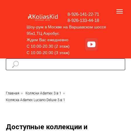
8-926-141-22-71
8-926-133-44-18
Шоу-рум в Москве на Варшавском шоссе
95к1,ТЦ Аэробус.
Ждем Вас ежедневно
С 10.00-20.30 (2 этаж)
С 10.00-20.00 (3 этаж)
Главная
»
Коляски Adamex 3 в 1
»
Коляска Adamex Luciano Deluxe 3 в 1
Доступные коллекции и