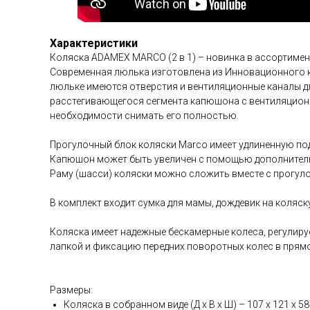
Характеристики
Коляска ADAMEX MARCO (2 в 1) – новинка в ассортимен
Современная люлька изготовлена из Инновационного ко
люльке имеются отверстия и вентиляционные каналы д
расстегивающегося сегмента капюшона с вентиляцион
необходимости снимать его полностью.
Прогулочный блок коляски Marco имеет удлиненную под
Капюшон может быть увеличен с помощью дополнитель
Раму (шасси) коляски можно сложить вместе с прогуло
В комплект входит сумка для мамы, дождевик на коляск
Коляска имеет надежные бескамерные колеса, регулир
лапкой и фиксацию передних поворотных колес в прям
Размеры:
Коляска в собранном виде (Д х В х Ш) – 107 х 121 х 58