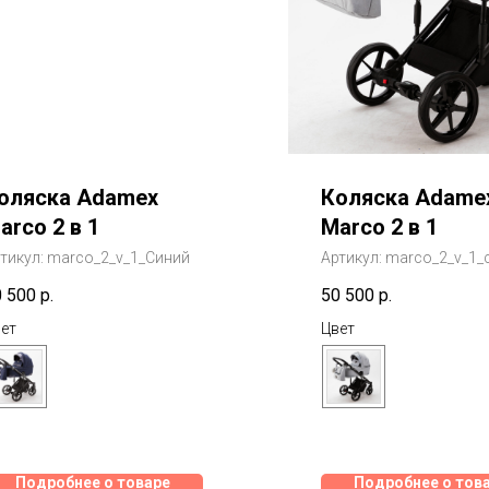
оляска Adamex
Коляска Adame
arco 2 в 1
Marco 2 в 1
тикул:
marco_2_v_1_Синий
Артикул:
marco_2_v_1_
0 500
р.
50 500
р.
ет
Цвет
Подробнее о товаре
Подробнее о тов