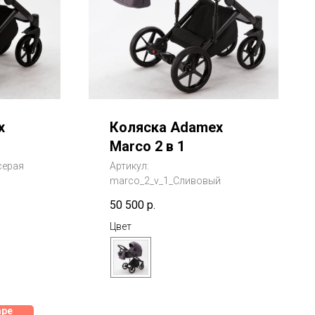
x
Коляска Adamex
Marco 2 в 1
серая
Артикул:
marco_2_v_1_Сливовый
50 500
р.
Цвет
аре