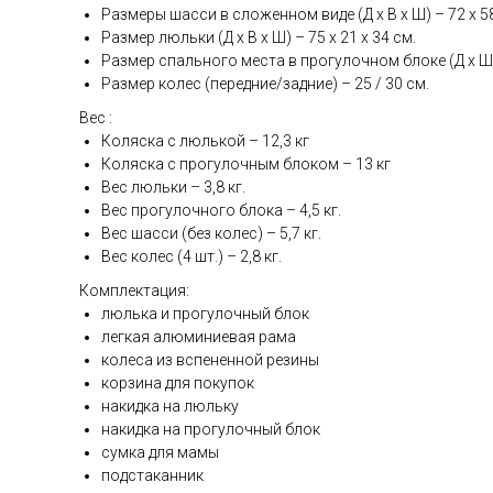
Размеры шасси в сложенном виде (Д х В х Ш) – 72 х 58
Размер люльки (Д х В х Ш) – 75 х 21 х 34 см.
Размер спального места в прогулочном блоке (Д х Ш) 
Размер колес (передние/задние) – 25 / 30 см.
Вес :
Коляска с люлькой – 12,3 кг
Коляска с прогулочным блоком – 13 кг
Вес люльки – 3,8 кг.
Вес прогулочного блока – 4,5 кг.
Вес шасси (без колес) – 5,7 кг.
Вес колес (4 шт.) – 2,8 кг.
Комплектация:
люлька и прогулочный блок
легкая алюминиевая рама
колеса из вспененной резины
корзина для покупок
накидка на люльку
накидка на прогулочный блок
сумка для мамы
подстаканник