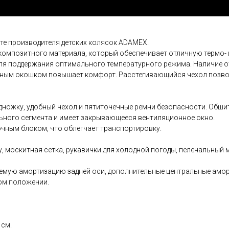
те производителя детских колясок ADAMEX.
мпозитного материала, который обеспечивает отличную термо- и 
ля поддержания оптимального температурного режима. Наличие о
ным окошком повышает комфорт. Расстегивающийся чехол позволя
ножку, удобный чехол и пятиточечные ремни безопасности. Обшит
ного сегмента и имеет закрывающееся вентиляционное окно.
чным блоком, что облегчает транспортировку.
у, москитная сетка, рукавички для холодной погоды, пеленальный 
уемую амортизацию задней оси, дополнительные центральные амо
ом положении.
 см.