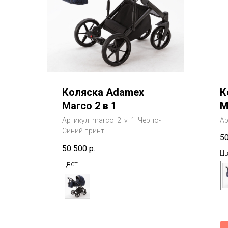
Коляска Adamex
К
Marco 2 в 1
M
Артикул:
marco_2_v_1_Черно-
Ар
Синий принт
5
50 500
р.
Цв
Цвет