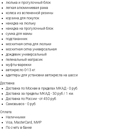
люлька и прогулочный блок
легкая алюминиевая рама
колеса из вспененной резины
корзина для покупок
накидка на люльку
накидка на прогулочный блок
сумка для мамы
подстаканник
москитная сетка для люльки
москитная сетка универсальная
дождевик универсальный
пеленальный матрасик
муфты-варежки
автокресло 0-13 кг.
адаптеры для установки автокресла на шасси
Доставка:
Доставка по Москве в пределах МКАД - 0 руб.
Доставка за пределы МКАД - 30 руб / 1 км.
Доставка по России - от 450 руб.
Самовывоз - 0 руб.
Оплата:
Наличными
Visa, MasterCard, МИР
По счету в банке