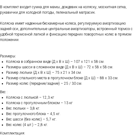
В комплект входит сумка для мамы, дождевик на коляску, москитная сетка,
рукавички для холодной погоды, пеленальный матрасик.
Коляска имеет надежные бескамерные колеса, регулируемую амортизацию
задней оси, дополнительные центральные амортизаторы, встроенный тормоз с
удобной тормозной лапкой и фиксацию передних поворотных колес в прямом
положении.
Размеры:
Коляска в собранном виде (Д х В х Ш) – 107 х 121 х 58 см.
Размеры шасси в сложенном виде (Д х В х Ш) – 72 х 58 х 58 см.
Размер люльки (Д х В х Ш) – 75 х 21 х 34 см.
Размер спального места в прогулочном блоке (Д х Ш) – 88 х 33 см.
Размер колес (передние/задние) – 25 / 30 см.
Вес :
Коляска с люлькой – 12,3 кг
Коляска с прогулочным блоком – 13 кг
Вес люльки – 3,8 кг.
Вес прогулочного блока – 4,5 кг.
Вес шасси (без колес) – 5,7 кг.
Вес колес (4 шт.) – 2,8 кг.
Комплектация: