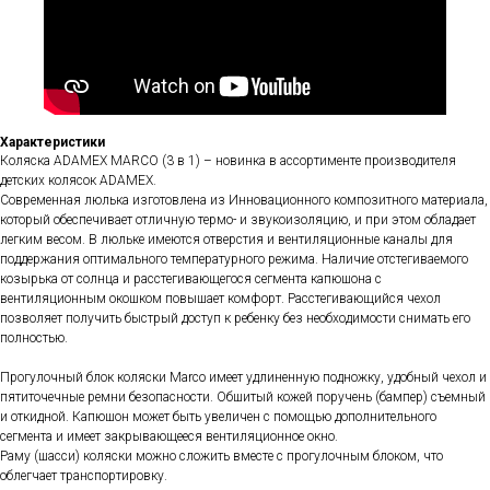
Характеристики
Коляска ADAMEX MARCO (3 в 1) – новинка в ассортименте производителя
детских колясок ADAMEX.
Современная люлька изготовлена из Инновационного композитного материала,
который обеспечивает отличную термо- и звукоизоляцию, и при этом обладает
легким весом. В люльке имеются отверстия и вентиляционные каналы для
поддержания оптимального температурного режима. Наличие отстегиваемого
козырька от солнца и расстегивающегося сегмента капюшона с
вентиляционным окошком повышает комфорт. Расстегивающийся чехол
позволяет получить быстрый доступ к ребенку без необходимости снимать его
полностью.
Прогулочный блок коляски Marco имеет удлиненную подножку, удобный чехол и
пятиточечные ремни безопасности. Обшитый кожей поручень (бампер) съемный
и откидной. Капюшон может быть увеличен с помощью дополнительного
сегмента и имеет закрывающееся вентиляционное окно.
Раму (шасси) коляски можно сложить вместе с прогулочным блоком, что
облегчает транспортировку.