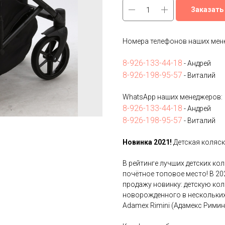
Заказать
Номера телефонов наших мен
8-926-133-44-18
- Андрей
8-926-198-95-57
- Виталий
WhatsApp наших менеджеров:
8-926-133-44-18
- Андрей
8-926-198-95-57
- Виталий
Новинка 2021!
Детская коляска
В рейтинге лучших детских ко
почётное топовое место! В 20
продажу новинку: детскую коля
новорожденного в нескольких
Adamex Rimini (Адамекс Римин