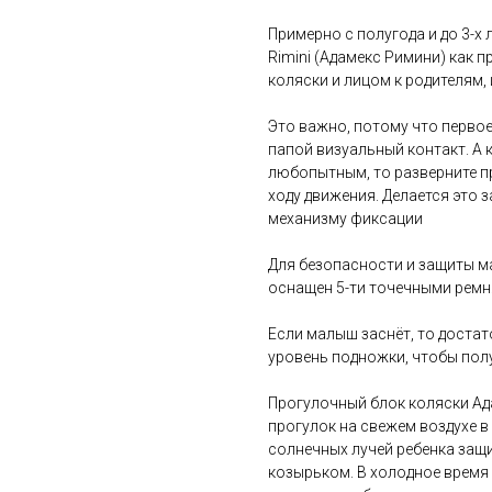
Примерно с полугода и до 3-х
Rimini (Адамекс Римини) как 
коляски и лицом к родителям,
Это важно, потому что перво
папой визуальный контакт. А 
любопытным, то разверните п
ходу движения. Делается это 
механизму фиксации
Для безопасности и защиты м
оснащен 5-ти точечными ремн
Если малыш заснёт, то достат
уровень подножки, чтобы по
Прогулочный блок коляски Ад
прогулок на свежем воздухе в
солнечных лучей ребенка за
козырьком. В холодное время