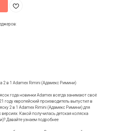
еджеров:
 2 в 1 Adamex Rimini (Адамекс Римини)
лясок года новинки Adamex всегда занимают своё
21 году европейский производитель выпустил в
ску 2 в 1 Adamex Rimini (Адамекс Римини) для
 версиях. Какой получилась детская коляска
и)? Давайте узнаем подробнее