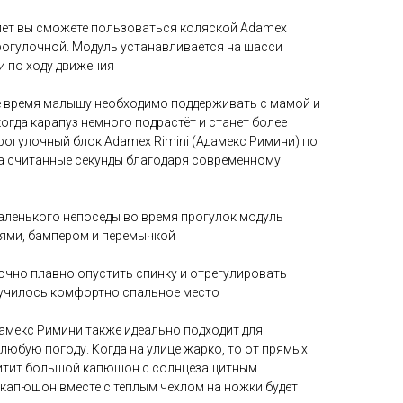
 лет вы сможете пользоваться коляской Adamex
прогулочной. Модуль устанавливается на шасси
 и по ходу движения
е время малышу необходимо поддерживать с мамой и
когда карапуз немного подрастёт и станет более
рогулочный блок Adamex Rimini (Адамекс Римини) по
за считанные секунды благодаря современному
аленького непоседы во время прогулок модуль
ями, бампером и перемычкой
очно плавно опустить спинку и отрегулировать
лучилось комфортно спальное место
амекс Римини также идеально подходит для
 любую погоду. Когда на улице жарко, то от прямых
щитит большой капюшон с солнцезащитным
 капюшон вместе с теплым чехлом на ножки будет