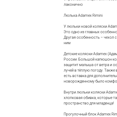
лаконично
Люлька Adamex Rimini
У люльки новой коляски Adam
Это одно из главных особенно
Другая особенность – чехол 
ним
Детские коляски Adamex (Ада
России. Большой капюшон кол
защитит малыша от ветра и ос
лучей в тёплую погоду. Также
есть вставка для дополнитель
новорожденному было комфо
Внутри люльки коляски Adamex
хлопковая обивка, которые т
пространство для младенца!
Прогулочный блок Adamex Rim