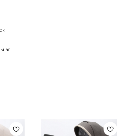
лок
льная