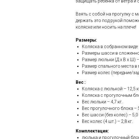
защищать ребенка от ветра и 
Взять с собой на прогулку с 
держать это под рукой помож
коляске или носить на плече!
Размеры:
Коляска в собранном виде (Д
Размеры шасси в сложенном в
Размер люльки (Д х В х Ш) – 
Размер спального места в п
Размер колес (передние/задн
Вес :
Коляска с люлькой – 12,5 к
Коляска с прогулочным бло
Вес люльки – 4,7 кг.
Вес прогулочного блока – 5,
Вес шасси (без колес) – 5,0 
Вес колес (4 шт.) – 2,8 кг.
Комплектация:
люлька и прогулочный бло