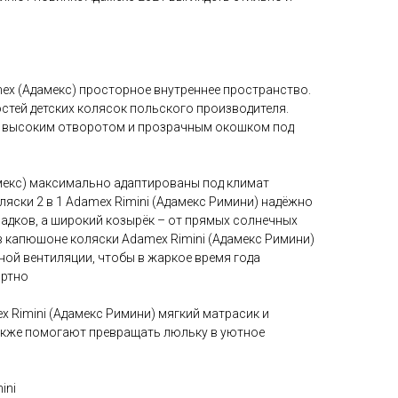
ex (Адамекс) просторное внутреннее пространство.
стей детских колясок польского производителя.
с высоким отворотом и прозрачным окошком под
мекс) максимально адаптированы под климат
яски 2 в 1 Adamex Rimini (Адамекс Римини) надёжно
адков, а широкий козырёк – от прямых солнечных
 в капюшоне коляски Adamex Rimini (Адамекс Римини)
ной вентиляции, чтобы в жаркое время года
ртно
 Rimini (Адамекс Римини) мягкий матрасик и
акже помогают превращать люльку в уютное
ini