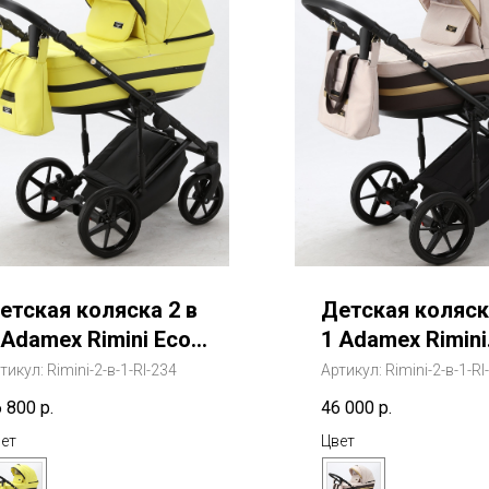
етская коляска 2 в
Детская коляск
 Adamex Rimini Eco
1 Adamex Rimini
Адамекс Римини
(Адамекс Рими
тикул:
Rimini-2-в-1-RI-234
Артикул:
Rimini-2-в-1-RI
ко)
6 800
р.
46 000
р.
ет
Цвет