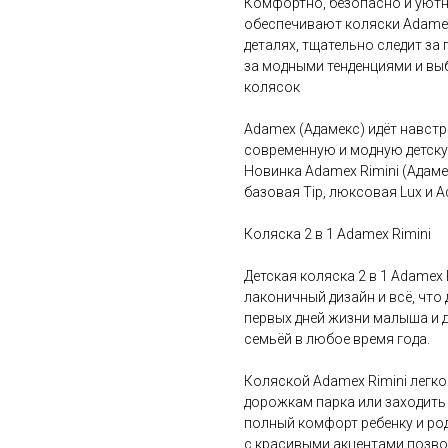
Комфортно, безопасно и уютно
обеспечивают коляски Adamex
деталях, тщательно следит за
за модными тенденциями и вы
колясок
Adamex (Адамекс) идёт навстр
современную и модную детскую
Новинка Adamex Rimini (Адаме
базовая Tip, люксовая Lux и 
Коляска 2 в 1 Adamex Rimini
Детская коляска 2 в 1 Adamex 
лаконичный дизайн и всё, что
первых дней жизни малыша и д
семьёй в любое время года.
Коляской Adamex Rimini легко
дорожкам парка или заходить
полный комфорт ребенку и род
с красивыми акцентами позво