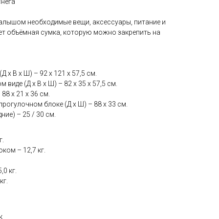
снега
малышом необходимые вещи, аксессуары, питание и
ет объёмная сумка, которую можно закрепить на
 х В х Ш) – 92 х 121 х 57,5 см.
иде (Д х В х Ш) – 82 х 35 х 57,5 см.
88 х 21 х 36 см.
рогулочном блоке (Д х Ш) – 88 х 33 см.
ие) – 25 / 30 см.
г.
ком – 12,7 кг.
0 кг.
кг.
к