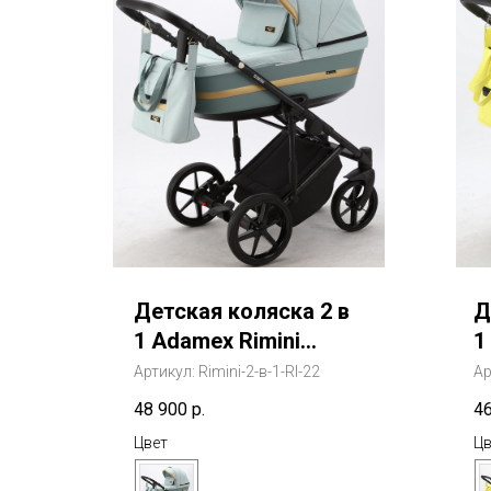
Детская коляска 2 в
Д
1 Adamex Rimini
1
(Адамекс Римини)
(
Артикул:
Rimini-2-в-1-RI-22
Ар
Э
48 900
р.
4
Цвет
Цв