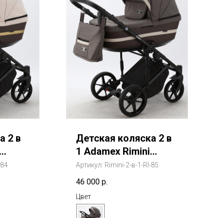
а 2 в
Детская коляска 2 в
1 Adamex Rimini
ни)
(Адамекс Римини)
-84
Артикул:
Rimini-2-в-1-RI-85
46 000
р.
Цвет