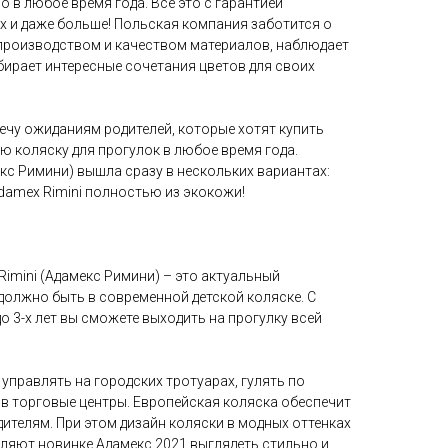
 в любое время года. Все это с гарантией
 и даже больше! Польская компания заботится о
 производством и качеством материалов, наблюдает
бирает интересные сочетания цветов для своих
ечу ожиданиям родителей, которые хотят купить
 коляску для прогулок в любое время года.
кс Римини) вышла сразу в нескольких вариантах:
Adamex Rimini полностью из экокожи!
Rimini (Адамекс Римини) – это актуальный
 должно быть в современной детской коляске. С
о 3-х лет вы сможете выходить на прогулку всей
 управлять на городских тротуарах, гулять по
 в торговые центры. Европейская коляска обеспечит
ителям. При этом дизайн коляски в модных оттенках
ляют новинке Адамекс 2021 выглядеть стильно и