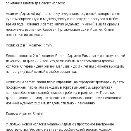
сочетания цветов для своих колясок
Adamex (Адамекс) идёт навстречу ожиданиям родителей, которые хотят
купить современную и модную детскую коляску для прогулок в любое
время года. Новинка Adamex Rimini (Адамекс Римини) вышла сразу в
нескольких вариантах: базовая Tip, люксовая Lux и Adamex Rimini
полностью из экокожи!
Коляска 2 в 1 Adamex Rimini
Детская коляска 2 в 1 Adamex Rimini (Адамекс Римини) – это актуальный
лаконичный дизайн и всё, что должно быть в современной детской
коляске. С первых дней жизни малыша и до 3-х лет вы сможете выходить
на прогулку всей семьёй в любое время года.
Коляской Adamex Rimini легко управлять на городских тротуарах, гулять
по дорожкам парка или заходить в торговые центры. Европейская
коляска обеспечит полный комфорт ребенку и родителям. При этом
дизайн коляски в модных оттенках с красивыми акцентами позволяют
новинке Адамекс 2021 выглядеть стильно и лаконично
Люлька Adamex Rimini
У люльки новой коляски Adamex (Адамекс) просторное внутреннее
пространство. Это одно из главных особенностей детских колясок