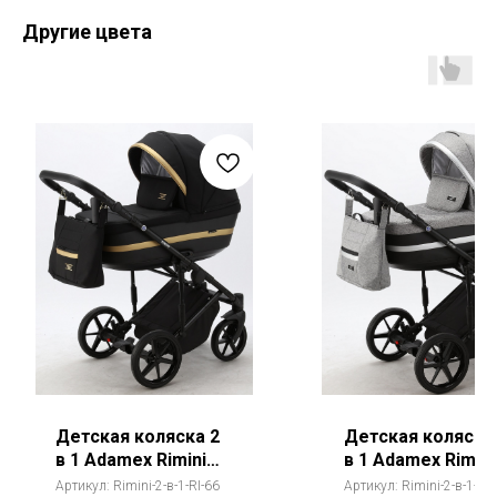
Другие цвета
Детская коляска 2
Детская коляска
в 1 Adamex Rimini
в 1 Adamex Rimini
Lux 50% экокожа
Lux 50% экокожа
Артикул:
Rimini-2-в-1-RI-66
Артикул:
Rimini-2-в-1-RI-