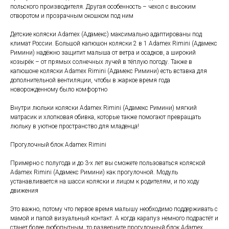
польского производителя. Другая особенность – чехол с высоким
отворотом и прозрачным окошком под ним
Детские коляски Adamex (Адамекс) максимально адаптированы под
климат России. Большой капюшон коляски 2 в 1 Adamex Rimini (Адамекс
Римини) надёжно защитит малыша от ветра и осадков, а широкий
козырёк – от прямых солнечных лучей в тёплую погоду. Также в
капюшоне коляски Adamex Rimini (Адамекс Римини) есть вставка для
дополнительной вентиляции, чтобы в жаркое время года
новорожденному было комфортно
Внутри люльки коляски Adamex Rimini (Адамекс Римини) мягкий
матрасик и хлопковая обивка, которые также помогают превращать
люльку в уютное пространство для младенца!
Прогулочный блок Adamex Rimini
Примерно с полугода и до 3-х лет вы сможете пользоваться коляской
Adamex Rimini (Адамекс Римини) как прогулочной. Модуль
устанавливается на шасси коляски и лицом к родителям, и по ходу
движения
Это важно, потому что первое время малышу необходимо поддерживать с
мамой и папой визуальный контакт. А когда карапуз немного подрастёт и
станет более любопытным, то разверните прогулочный блок Adamex