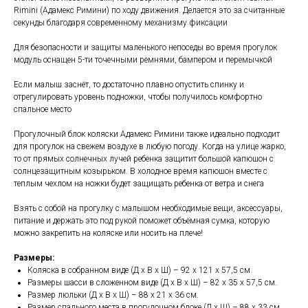
Rimini (Адамекс Римини) по ходу движения. Делается это за считанные
секунды благодаря современному механизму фиксации
Для безопасности и защиты маленького непоседы во время прогулок
модуль оснащен 5-ти точечными ремнями, бампером и перемычкой
Если малыш заснёт, то достаточно плавно опустить спинку и
отрегулировать уровень подножки, чтобы получилось комфортно
спальное место
Прогулочный блок коляски Адамекс Римини также идеально подходит
для прогулок на свежем воздухе в любую погоду. Когда на улице жарко,
то от прямых солнечных лучей ребенка защитит большой капюшон с
солнцезащитным козырьком. В холодное время капюшон вместе с
теплым чехлом на ножки будет защищать ребенка от ветра и снега
Взять с собой на прогулку с малышом необходимые вещи, аксессуары,
питание и держать это под рукой поможет объёмная сумка, которую
можно закрепить на коляске или носить на плече!
Размеры:
Коляска в собранном виде (Д х В х Ш) – 92 х 121 х 57,5 см.
Размеры шасси в сложенном виде (Д х В х Ш) – 82 х 35 х 57,5 см.
Размер люльки (Д х В х Ш) – 88 х 21 х 36 см.
Размер спального места в прогулочном блоке (Д х Ш) – 88 х 33 см.