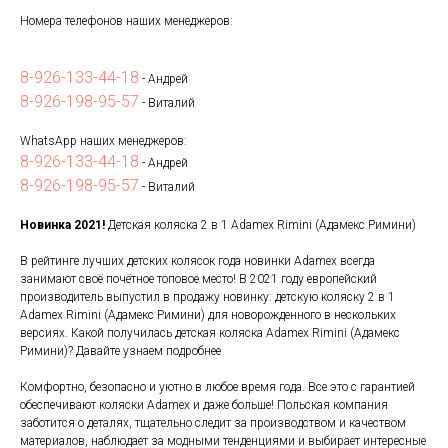
Номера телефонов наших менеджеров:
8-926-133-44-18
- Андрей
8-926-198-95-57
- Виталий
WhatsApp наших менеджеров:
8-926-133-44-18
- Андрей
8-926-198-95-57
- Виталий
Новинка 2021!
Детская коляска 2 в 1 Adamex Rimini (Адамекс Римини)
В рейтинге лучших детских колясок года новинки Adamex всегда
занимают своё почётное топовое место! В 2021 году европейский
производитель выпустил в продажу новинку: детскую коляску 2 в 1
Adamex Rimini (Адамекс Римини) для новорожденного в нескольких
версиях. Какой получилась детская коляска Adamex Rimini (Адамекс
Римини)? Давайте узнаем подробнее
Комфортно, безопасно и уютно в любое время года. Все это с гарантией
обеспечивают коляски Adamex и даже больше! Польская компания
заботится о деталях, тщательно следит за производством и качеством
материалов, наблюдает за модными тенденциями и выбирает интересные