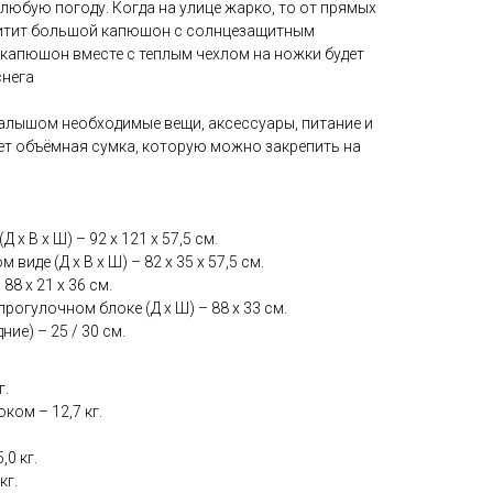
 любую погоду. Когда на улице жарко, то от прямых
щитит большой капюшон с солнцезащитным
 капюшон вместе с теплым чехлом на ножки будет
снега
малышом необходимые вещи, аксессуары, питание и
ет объёмная сумка, которую можно закрепить на
 х В х Ш) – 92 х 121 х 57,5 см.
иде (Д х В х Ш) – 82 х 35 х 57,5 см.
88 х 21 х 36 см.
рогулочном блоке (Д х Ш) – 88 х 33 см.
ие) – 25 / 30 см.
г.
ком – 12,7 кг.
0 кг.
кг.