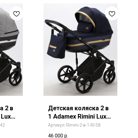
а 2 в
Детская коляска 2 в
 Lux
1 Adamex Rimini Lux
50% экокожа
-42
Артикул:
Rimini-2-в-1-RI-58
ни
(Адамекс Римини
46 000
р.