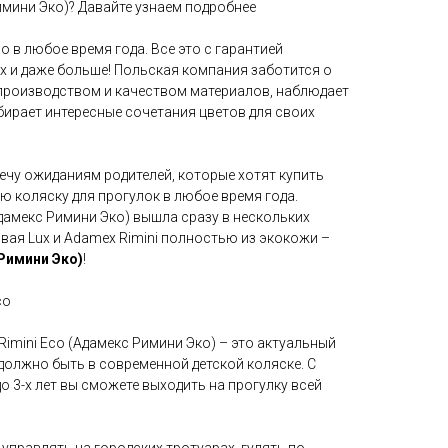
имини Эко)? Давайте узнаем подробнее
 в любое время года. Все это с гарантией
 и даже больше! Польская компания заботится о
 производством и качеством материалов, наблюдает
бирает интересные сочетания цветов для своих
ечу ожиданиям родителей, которые хотят купить
 коляску для прогулок в любое время года.
дамекс Римини Эко) вышла сразу в нескольких
овая Lux и Adamex Rimini полностью из экокожи –
Римини Эко)
!
co
Rimini Eco (Адамекс Римини Эко) – это актуальный
 должно быть в современной детской коляске. С
о 3-х лет вы сможете выходить на прогулку всей