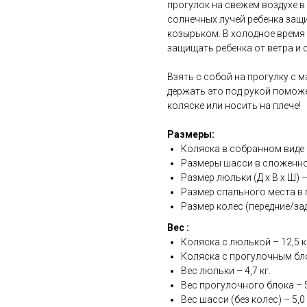
прогулок на свежем воздухе в
солнечных лучей ребенка за
козырьком. В холодное время
защищать ребенка от ветра и 
Взять с собой на прогулку с 
держать это под рукой помож
коляске или носить на плече!
Размеры:
Коляска в собранном виде (Д
Размеры шасси в сложенном в
Размер люльки (Д х В х Ш) – 
Размер спального места в п
Размер колес (передние/задн
Вес :
Коляска с люлькой – 12,5 к
Коляска с прогулочным бло
Вес люльки – 4,7 кг.
Вес прогулочного блока – 5,
Вес шасси (без колес) – 5,0 