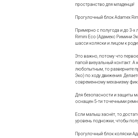
пространство для младенца!
Прогулочный блок Adamex Rim
Примерно с полугода и до 3-х
Rimini Eco (Адамекс Римини Э
шасси коляски и лицом к роди
Это важно, потому что перво
папой визуальный контакт. А 
любопытным, то разверните п
Эко) по ходу движения. Делае
современному механизму фик
Для безопасности и защиты м
оснащен 5-ти точечными ремн
Если малыш заснёт, то достат
уровень подножки, чтобы по
Прогулочный блок коляски Ад