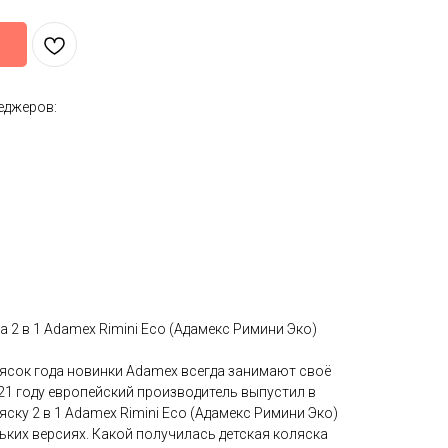
еджеров:
 2 в 1 Adamex Rimini Eco (Адамекс Римини Эко)
лясок года новинки Adamex всегда занимают своё
21 году европейский производитель выпустил в
яску 2 в 1 Adamex Rimini Eco (Адамекс Римини Эко)
ьких версиях. Какой получилась детская коляска