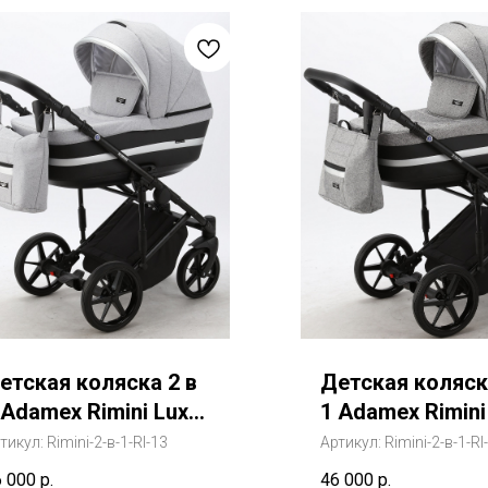
етская коляска 2 в
Детская коляск
 Adamex Rimini Lux
1 Adamex Rimini
0% экокожа
50% экокожа
тикул:
Rimini-2-в-1-RI-13
Артикул:
Rimini-2-в-1-RI
Адамекс Римини
(Адамекс Рими
6 000
р.
46 000
р.