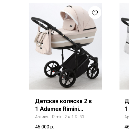
Детская коляска 2 в
Д
1 Adamex Rimini
1
(Адамекс Римини)
5
Артикул:
Rimini-2-в-1-RI-80
Ар
(
46 000
р.
4