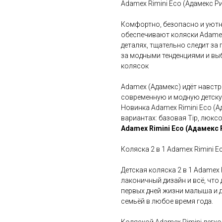
Adamex Rimini Eco (Адамекс Р
Комфортно, безопасно и уютно
обеспечивают коляски Adamex
деталях, тщательно следит за
за модными тенденциями и вы
колясок
Adamex (Адамекс) идёт навстр
современную и модную детскую
Новинка Adamex Rimini Eco (А
вариантах: базовая Tip, люкс
Adamex Rimini Eco (Адамекс 
Коляска 2 в 1 Adamex Rimini E
Детская коляска 2 в 1 Adamex 
лаконичный дизайн и всё, что
первых дней жизни малыша и д
семьёй в любое время года.