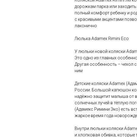
Коляской Adamex Rimini легко
дорожкам парка или заходить
полный комфорт ребенку и род
с красивыми акцентами позво
лаконично
Люлька Adamex Rimini Eco
У люльки новой коляски Adam
Это одно из главных особенно
Другая особенность – чехол 
ним
Детские коляски Adamex (Ада
России. Большой капюшон коля
надёжно защитит малыша от ве
солнечных лучей в тёплую пог
(Адамекс Римини Эко) есть вс
жаркое время года новорожд
Внутри люльки коляски Adamex
и хлопковая обивка, которые