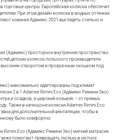
 управлять на городских тротуарах, гулять по
 в торговые центры. Европейская коляска обеспечит
ителям. При этом дизайн коляски в модных оттенках
ляют новинке Адамекс 2021 выглядеть стильно и
ex (Адамекс) просторное внутреннее пространство.
стей детских колясок польского производителя.
с высоким отворотом и прозрачным окошком под
мекс) максимально адаптированы под климат
ски 2 в 1 Adamex Rimini Eco (Адамекс Римини Эко)
тра и осадков, а широкий козырёк – от прямых
оду. Также в капюшоне коляски Adamex Rimini Eco
тавка для дополнительной вентиляции, чтобы в
енному было комфортно
 Rimini Eco (Адамекс Римини Эко) мягкий матрасик
 также помогают превращать люльку в уютное