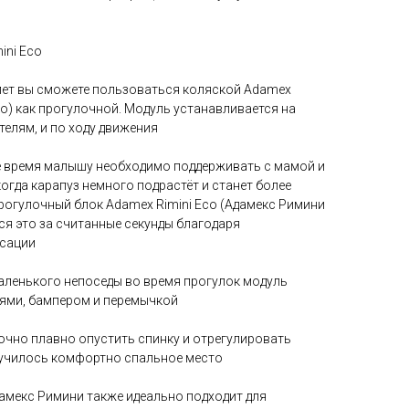
ini Eco
 лет вы сможете пользоваться коляской Adamex
ко) как прогулочной. Модуль устанавливается на
телям, и по ходу движения
е время малышу необходимо поддерживать с мамой и
когда карапуз немного подрастёт и станет более
рогулочный блок Adamex Rimini Eco (Адамекс Римини
тся это за считанные секунды благодаря
сации
аленького непоседы во время прогулок модуль
ями, бампером и перемычкой
очно плавно опустить спинку и отрегулировать
лучилось комфортно спальное место
амекс Римини также идеально подходит для