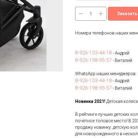
Заказать
Номера телефонов наших мен
8-926-133-44-18
- Андрей
8-926-198-95-57
- Виталий
WhatsApp наших менеджеров:
8-926-133-44-18
- Андрей
8-926-198-95-57
- Виталий
Новинка 2021!
Детская коляска
В рейтинге лучших детских ко
почётное топовое место! В 20
продажу новинку: детскую кол
для новорожденного в нескол