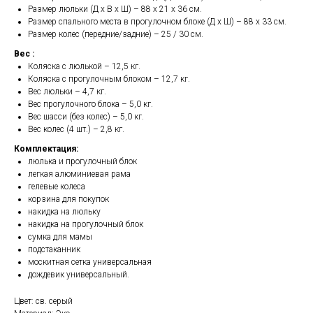
Размер люльки (Д х В х Ш) – 88 х 21 х 36 см.
Размер спального места в прогулочном блоке (Д х Ш) – 88 х 33 см.
Размер колес (передние/задние) – 25 / 30 см.
Вес :
Коляска с люлькой – 12,5 кг.
Коляска с прогулочным блоком – 12,7 кг.
Вес люльки – 4,7 кг.
Вес прогулочного блока – 5,0 кг.
Вес шасси (без колес) – 5,0 кг.
Вес колес (4 шт.) – 2,8 кг.
Комплектация:
люлька и прогулочный блок
легкая алюминиевая рама
гелевые колеса
корзина для покупок
накидка на люльку
накидка на прогулочный блок
сумка для мамы
подстаканник
москитная сетка универсальная
дождевик универсальный.
Цвет: св. серый