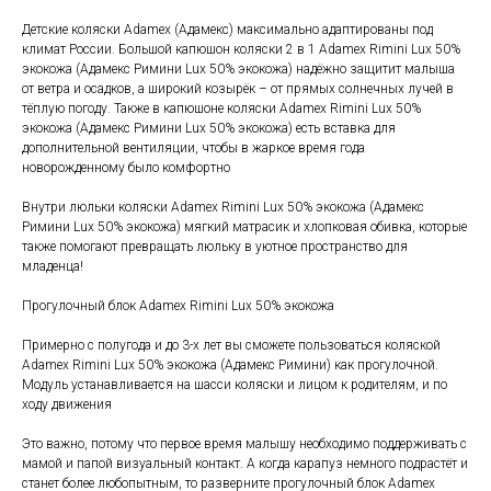
Детские коляски Adamex (Адамекс) максимально адаптированы под
климат России. Большой капюшон коляски 2 в 1 Adamex Rimini Lux 50%
экокожа (Адамекс Римини Lux 50% экокожа) надёжно защитит малыша
от ветра и осадков, а широкий козырёк – от прямых солнечных лучей в
тёплую погоду. Также в капюшоне коляски Adamex Rimini Lux 50%
экокожа (Адамекс Римини Lux 50% экокожа) есть вставка для
дополнительной вентиляции, чтобы в жаркое время года
новорожденному было комфортно
Внутри люльки коляски Adamex Rimini Lux 50% экокожа (Адамекс
Римини Lux 50% экокожа) мягкий матрасик и хлопковая обивка, которые
также помогают превращать люльку в уютное пространство для
младенца!
Прогулочный блок Adamex Rimini Lux 50% экокожа
Примерно с полугода и до 3-х лет вы сможете пользоваться коляской
Adamex Rimini Lux 50% экокожа (Адамекс Римини) как прогулочной.
Модуль устанавливается на шасси коляски и лицом к родителям, и по
ходу движения
Это важно, потому что первое время малышу необходимо поддерживать с
мамой и папой визуальный контакт. А когда карапуз немного подрастёт и
станет более любопытным, то разверните прогулочный блок Adamex