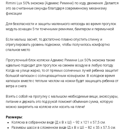
Rimini Lux 50% экокожа (Адамекс Римини) по ходу движения. Делается
это за считанные секунды благодаря современному механизму
фиксации
Для безопасности и защиты маленького непоседы во время прогулок
модуль оснащен 5-ти точечными ремнями, бампером и перемычкой
Если малыш заснёт, то достаточно плавно опустить спинку и
отрегулировать уровень подножки, чтобы получилось комфортно
спальное место
Прогулочный блок коляски Адамекс Римини Lux 50% экокожа также
идеально подходит для прогулок на свежем воздухе в любую погоду.
Когда на улице жарко, то от прямых солнечных лучей ребенка защитит
большой капюшон с солнцезащитным козырьком. В холодное время
капюшон вместе с теплым чехлом на ножки будет защищать ребенка от
ветра и снега
Взять с собой на прогулку с малышом необходимые вещи, аксессуары,
питание и держать это под рукой поможет объёмная сумка, которую
можно закрепить на коляске или носить на плече!
Размеры:
Коляска в собранном виде (Д х В х Ш) – 92 х 121 х 57,5 см.
Размеры шасси в сложенном виде (Д х В х Ш) – 82 х 35 х 57,5 см.