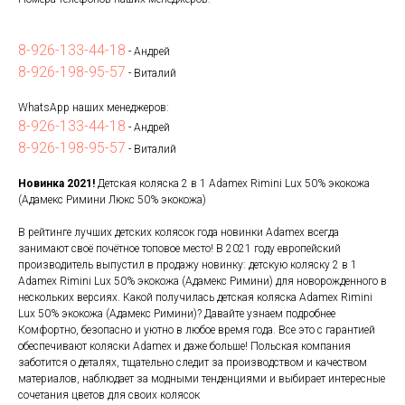
8-926-133-44-18
- Андрей
8-926-198-95-57
- Виталий
WhatsApp наших менеджеров:
8-926-133-44-18
- Андрей
8-926-198-95-57
- Виталий
Новинка 2021!
Детская коляска 2 в 1 Adamex Rimini Lux 50% экокожа
(Адамекс Римини Люкс 50% экокожа)
В рейтинге лучших детских колясок года новинки Adamex всегда
занимают своё почётное топовое место! В 2021 году европейский
производитель выпустил в продажу новинку: детскую коляску 2 в 1
Adamex Rimini Lux 50% экокожа (Адамекс Римини) для новорожденного в
нескольких версиях. Какой получилась детская коляска Adamex Rimini
Lux 50% экокожа (Адамекс Римини)? Давайте узнаем подробнее
Комфортно, безопасно и уютно в любое время года. Все это с гарантией
обеспечивают коляски Adamex и даже больше! Польская компания
заботится о деталях, тщательно следит за производством и качеством
материалов, наблюдает за модными тенденциями и выбирает интересные
сочетания цветов для своих колясок