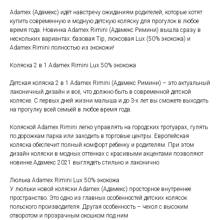
Adamex (Адамекс) идёт навстречу ожиданиям родителей, которые хотят
купить современную и модную детскую коляску для прогулок в любое
время года. Новинка Adamex Rimini (Адамекс Римини) вышла сразу в
нескольких вариантах: базовая Tip, люксовая Lux (50% экокожа) и
Adamex Rimini полностью из экокожи!
Коляска 2 в 1 Adamex Rimini Lux 50% экокожа
Детская коляска 2 в 1 Adamex Rimini (Адамекс Римини) – это актуальный
лаконичный дизайн и всё, что должно быть в современной детской
коляске. С первых дней жизни малыша и до 3-х лет вы сможете выходить
на прогулку всей семьёй в любое время года.
Коляской Adamex Rimini легко управлять на городских тротуарах, гулять
по дорожкам парка или заходить в торговые центры. Европейская
коляска обеспечит полный комфорт ребенку и родителям. При этом
дизайн коляски в модных оттенках с красивыми акцентами позволяют
новинке Адамекс 2021 выглядеть стильно и лаконично
Люлька Adamex Rimini Lux 50% экокожа
У люльки новой коляски Adamex (Адамекс) просторное внутреннее
пространство. Это одно из главных особенностей детских колясок
польского производителя. Другая особенность – чехол с высоким
отворотом и прозрачным окошком под ним