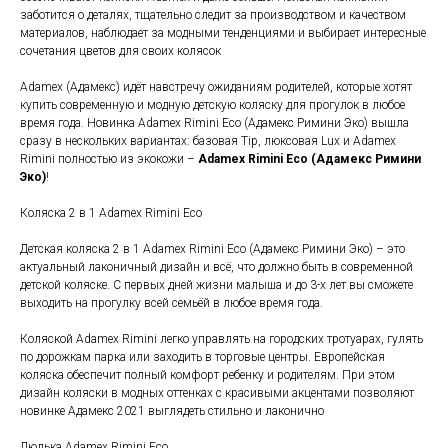
заботится о деталях, тщательно следит за производством и качеством
материалов, наблюдает за модными тенденциями и выбирает интересные
сочетания цветов для своих колясок
Adamex (Адамекс) идёт навстречу ожиданиям родителей, которые хотят
купить современную и модную детскую коляску для прогулок в любое
время года. Новинка Adamex Rimini Eco (Адамекс Римини Эко) вышла
сразу в нескольких вариантах: базовая Tip, люксовая Lux и Adamex
Rimini полностью из экокожи –
Adamex Rimini Eco (Адамекс Римини
Эко)
!
Коляска 2 в 1 Adamex Rimini Eco
Детская коляска 2 в 1 Adamex Rimini Eco (Адамекс Римини Эко) – это
актуальный лаконичный дизайн и всё, что должно быть в современной
детской коляске. С первых дней жизни малыша и до 3-х лет вы сможете
выходить на прогулку всей семьёй в любое время года.
Коляской Adamex Rimini легко управлять на городских тротуарах, гулять
по дорожкам парка или заходить в торговые центры. Европейская
коляска обеспечит полный комфорт ребенку и родителям. При этом
дизайн коляски в модных оттенках с красивыми акцентами позволяют
новинке Адамекс 2021 выглядеть стильно и лаконично
Люлька Adamex Rimini Eco