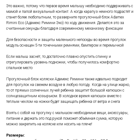
Это важно, потому что первое время малышу необходимо поддерживать с
мамой и папой визуальный контакт. А когда карапуз немного подрастёт и
станет более любопытным, то разверните прогулочный блок Adamex
Rimini Eco (Адамекс Римини Эко) по ходу движения. Делается это за
считанные секунды благодаря современному механизму фиксации
Для безопасности и защиты маленького непоседы во время прогулок
модуль оснащен 5-ти точечными ремнями, бампером и перемычкой
Если малыш заснёт, то достаточно плавно опустить спинку и
отрегулировать уровень подножки, чтобы получилось комфортно
спальное место
Прогулочный блок коляски Адамекс Римини также идеально подходит
для прогулок на свежем воздухе в любую погоду. Когда на улице жарко,
то от прямых солнечных лучей ребенка защитит большой капюшон с
солнцезащитным козырьком. В холодное время капюшон вместе с
теплым чехлом на ножки будет защищать ребенка от ветра и снега
Взять с собой на прогулку с малышом необходимые вещи, аксессуары,
питание и держать это под рукой поможет объёмная сумка, которую
можно закрепить на коляске или носить на плече!
Размеры: