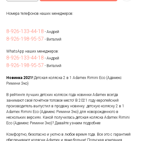
Номера телефонов наших менеджеров:
8-926-133-44-18
- Андрей
8-926-198-95-57
- Виталий
WhatsApp наших менеджеров:
8-926-133-44-18
- Андрей
8-926-198-95-57
- Виталий
Новинка 2021!
Детская коляска 2 в 1 Adamex Rimini Eco (Адамекс
Римини Эко)
В рейтинге лучших детских колясок года новинки Adamex всегда
занимают своё почётное топовое место! В 2021 году европейский
производитель выпустил в продажу новинку: детскую коляску 2 в 1
Adamex Rimini Eco (Адамекс Римини Эко) для новорожденного в
нескольких версиях. Какой получилась детская коляска Adamex Rimini
Eco (Адамекс Римини Эко)? Давайте узнаем подробнее
Комфортно, безопасно и уютно в любое время года. Все это с гарантией
обеспечивают коляски Adamex и даже больше! Польская компания