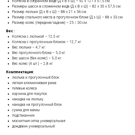
Коляска в собранном виде (Д х В х Ш) – 92 х 121 х 57,5 см.
Размеры шасси в сложенном виде (Д х В х Ш) – 82 х 35 х 57,5 см.
Размер люльки (Д х В х Ш) – 88 х 21 х 36 см.
Размер спального места в прогулочном блоке (Д х Ш) – 88 х 33 см.
Размер колес (передние/задние) – 25 / 30 см.
Вес :
Коляска с люлькой – 12,5 кг.
Коляска с прогулочным блоком – 12,7 кг.
Вес люльки – 4,7 кг.
Вес прогулочного блока – 5,0 кг.
Вес шасси (без колес) – 5,0 кг.
Вес колес (4 шт.) – 2,8 кг.
Комплектация:
люлька и прогулочный блок
легкая алюминиевая рама
гелевые колеса
корзина для покупок
накидка на люльку
накидка на прогулочный блок
сумка для мамы
подстаканник
москитная сетка универсальная
дождевик универсальный.