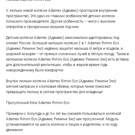
У люльки новой коляски Adamex (Адамекс) просторное внутреннее
пространство. Это одно из главных особенностей детских колясок
польского производителя. Другая особенность – чехол с высоким
отворотом и прозрачным окошком под ним
Детские коляски Adamex (Адамекс) максимально адаптированы под
климат России. Большой капюшон коляски 2 в 1 Adamex Rimini Eco
(Адамекс Римини Эко) надёжно защитит малыша от ветра и осадков, а
широкий козырёк – от прямых солнечных лучей в тёплую погоду. Также в
капюшоне коляски Adamex Rimini Eco (Адамекс Римини Эко) есть вставка
для дополнительной вентиляции, чтобы в жаркое время года
новорожденному было комфортно
Внутри люльки коляски Adamex Rimini Eco (Адамекс Римини Эко)
мягкий матрасик и хлопковая обивка, которые также помогают
превращать люльку в уютное пространство для младенца!
Прогулочный блок Adamex Rimini Eco
Примерно с полугода и до 3-х лет вы сможете пользоваться коляской
Adamex Rimini Eco (Адамекс Римини Эко) как прогулочной. Модуль
устанавливается на шасси коляски и лицом к родителям, и по ходу
движения