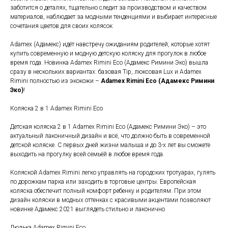
заботится о деталях, тщательно следит за производством и качеством
материалов, наблюдает за модными тенденциями и выбирает интересные
сочетания цветов для своих колясок
Adamex (Адамекс) идёт навстречу ожиданиям родителей, которые хотят
купить современную и модную детскую коляску для прогулок в любое
время года. Новинка Adamex Rimini Eco (Адамекс Римини Эко) вышла
сразу в нескольких вариантах: базовая Tip, люксовая Lux и Adamex
Rimini полностью из экокожи –
Adamex Rimini Eco (Адамекс Римини
Эко)
!
Коляска 2 в 1 Adamex Rimini Eco
Детская коляска 2 в 1 Adamex Rimini Eco (Адамекс Римини Эко) – это
актуальный лаконичный дизайн и всё, что должно быть в современной
детской коляске. С первых дней жизни малыша и до 3-х лет вы сможете
выходить на прогулку всей семьёй в любое время года.
Коляской Adamex Rimini легко управлять на городских тротуарах, гулять
по дорожкам парка или заходить в торговые центры. Европейская
коляска обеспечит полный комфорт ребенку и родителям. При этом
дизайн коляски в модных оттенках с красивыми акцентами позволяют
новинке Адамекс 2021 выглядеть стильно и лаконично
Люлька Adamex Rimini Eco