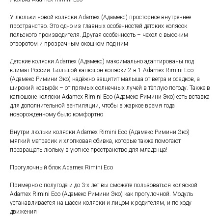
У люльки новой коляски Adamex (Адамекс) просторное внутреннее
пространство. Это одно из главных особенностей детских колясок
польского производителя. Другая особенность – чехол с высоким
отворотом и прозрачным окошком под ним
Детские коляски Adamex (Адамекс) максимально адаптированы под
климат России. Большой капюшон коляски 2 в 1 Adamex Rimini Eco
(Адамекс Римини Эко) надёжно защитит малыша от ветра и осадков, а
широкий козырёк – от прямых солнечных лучей в тёплую погоду. Также в
капюшоне коляски Adamex Rimini Eco (Адамекс Римини Эко) есть вставка
для дополнительной вентиляции, чтобы в жаркое время года
новорожденному было комфортно
Внутри люльки коляски Adamex Rimini Eco (Адамекс Римини Эко)
мягкий матрасик и хлопковая обивка, которые также помогают
превращать люльку в уютное пространство для младенца!
Прогулочный блок Adamex Rimini Eco
Примерно с полугода и до 3-х лет вы сможете пользоваться коляской
Adamex Rimini Eco (Адамекс Римини Эко) как прогулочной. Модуль
устанавливается на шасси коляски и лицом к родителям, и по ходу
движения