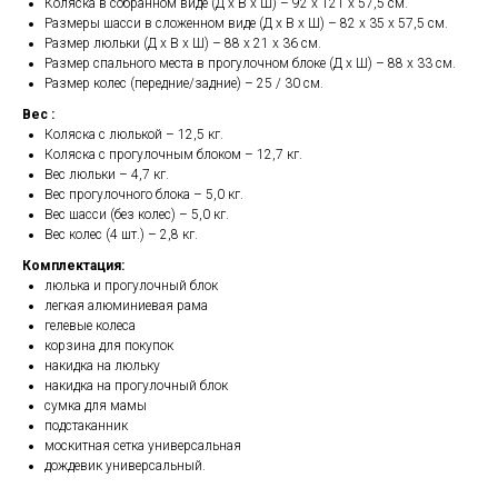
Коляска в собранном виде (Д х В х Ш) – 92 х 121 х 57,5 см.
Размеры шасси в сложенном виде (Д х В х Ш) – 82 х 35 х 57,5 см.
Размер люльки (Д х В х Ш) – 88 х 21 х 36 см.
Размер спального места в прогулочном блоке (Д х Ш) – 88 х 33 см.
Размер колес (передние/задние) – 25 / 30 см.
Вес :
Коляска с люлькой – 12,5 кг.
Коляска с прогулочным блоком – 12,7 кг.
Вес люльки – 4,7 кг.
Вес прогулочного блока – 5,0 кг.
Вес шасси (без колес) – 5,0 кг.
Вес колес (4 шт.) – 2,8 кг.
Комплектация:
люлька и прогулочный блок
легкая алюминиевая рама
гелевые колеса
корзина для покупок
накидка на люльку
накидка на прогулочный блок
сумка для мамы
подстаканник
москитная сетка универсальная
дождевик универсальный.