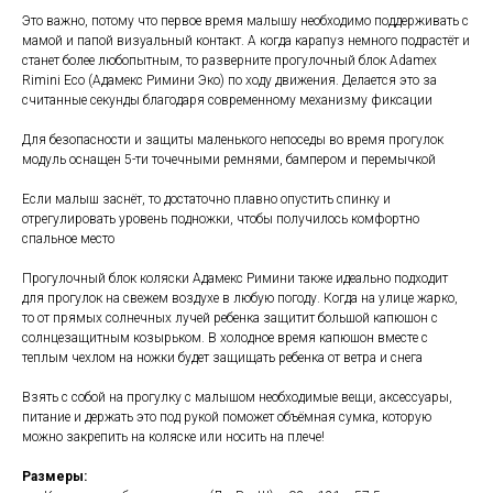
Это важно, потому что первое время малышу необходимо поддерживать с
мамой и папой визуальный контакт. А когда карапуз немного подрастёт и
станет более любопытным, то разверните прогулочный блок Adamex
Rimini Eco (Адамекс Римини Эко) по ходу движения. Делается это за
считанные секунды благодаря современному механизму фиксации
Для безопасности и защиты маленького непоседы во время прогулок
модуль оснащен 5-ти точечными ремнями, бампером и перемычкой
Если малыш заснёт, то достаточно плавно опустить спинку и
отрегулировать уровень подножки, чтобы получилось комфортно
спальное место
Прогулочный блок коляски Адамекс Римини также идеально подходит
для прогулок на свежем воздухе в любую погоду. Когда на улице жарко,
то от прямых солнечных лучей ребенка защитит большой капюшон с
солнцезащитным козырьком. В холодное время капюшон вместе с
теплым чехлом на ножки будет защищать ребенка от ветра и снега
Взять с собой на прогулку с малышом необходимые вещи, аксессуары,
питание и держать это под рукой поможет объёмная сумка, которую
можно закрепить на коляске или носить на плече!
Размеры: