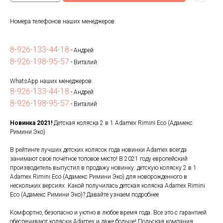
Номера телефонов наших менеджеров:
8-926-133-44-18
- Андрей
8-926-198-95-57
- Виталий
WhatsApp наших менеджеров:
8-926-133-44-18
- Андрей
8-926-198-95-57
- Виталий
Новинка 2021!
Детская коляска 2 в 1 Adamex Rimini Eco (Адамекс
Римини Эко)
В рейтинге лучших детских колясок года новинки Adamex всегда
занимают своё почётное топовое место! В 2021 году европейский
производитель выпустил в продажу новинку: детскую коляску 2 в 1
Adamex Rimini Eco (Адамекс Римини Эко) для новорожденного в
нескольких версиях. Какой получилась детская коляска Adamex Rimini
Eco (Адамекс Римини Эко)? Давайте узнаем подробнее
Комфортно, безопасно и уютно в любое время года. Все это с гарантией
обеспечивают коляски Adamex и даже больше! Польская компания