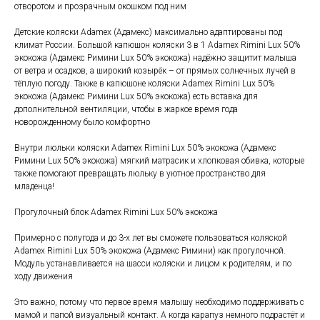
отворотом и прозрачным окошком под ним
Детские коляски Adamex (Адамекс) максимально адаптированы под
климат России. Большой капюшон коляски 3 в 1 Adamex Rimini Lux 50%
экокожа (Адамекс Римини Lux 50% экокожа) надёжно защитит малыша
от ветра и осадков, а широкий козырёк – от прямых солнечных лучей в
тёплую погоду. Также в капюшоне коляски Adamex Rimini Lux 50%
экокожа (Адамекс Римини Lux 50% экокожа) есть вставка для
дополнительной вентиляции, чтобы в жаркое время года
новорожденному было комфортно
Внутри люльки коляски Adamex Rimini Lux 50% экокожа (Адамекс
Римини Lux 50% экокожа) мягкий матрасик и хлопковая обивка, которые
также помогают превращать люльку в уютное пространство для
младенца!
Прогулочный блок Adamex Rimini Lux 50% экокожа
Примерно с полугода и до 3-х лет вы сможете пользоваться коляской
Adamex Rimini Lux 50% экокожа (Адамекс Римини) как прогулочной.
Модуль устанавливается на шасси коляски и лицом к родителям, и по
ходу движения
Это важно, потому что первое время малышу необходимо поддерживать с
мамой и папой визуальный контакт. А когда карапуз немного подрастёт и