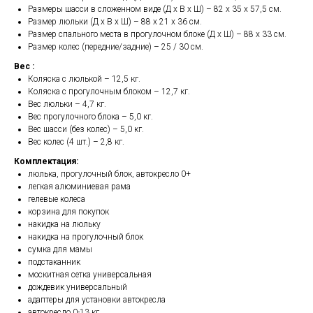
Размеры шасси в сложенном виде (Д х В х Ш) – 82 х 35 х 57,5 см.
Размер люльки (Д х В х Ш) – 88 х 21 х 36 см.
Размер спального места в прогулочном блоке (Д х Ш) – 88 х 33 см.
Размер колес (передние/задние) – 25 / 30 см.
Вес :
Коляска с люлькой – 12,5 кг.
Коляска с прогулочным блоком – 12,7 кг.
Вес люльки – 4,7 кг.
Вес прогулочного блока – 5,0 кг.
Вес шасси (без колес) – 5,0 кг.
Вес колес (4 шт.) – 2,8 кг.
Комплектация:
люлька, прогулочный блок, автокресло 0+
легкая алюминиевая рама
гелевые колеса
корзина для покупок
накидка на люльку
накидка на прогулочный блок
сумка для мамы
подстаканник
москитная сетка универсальная
дождевик универсальный
адаптеры для установки автокресла
автокресло 0-13 кг.