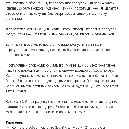
станет более любопытным, то разверните прогулочный блок Adamex
Rimini Lux 50% экокожа (Адамекс Римини) по ходу движения. Делается
это за считанные секунды благодаря современному механизму
фиксации
Для безопасности и защиты маленького непоседы во время прогулок
модуль оснащен 5-ти точечными ремнями, бампером и перемычкой
Если малыш заснёт, то достаточно плавно опустить спинку и
отрегулировать уровень подножки, чтобы получилось комфортно
спальное место
Прогулочный блок коляски Адамекс Римини Lux 50% экокожа также
идеально подходит для прогулок на свежем воздухе в любую погоду.
Когда на улице жарко, то от прямых солнечных лучей ребенка защитит
большой капюшон с солнцезащитным козырьком. В холодное время
капюшон вместе с теплым чехлом на ножки будет защищать ребенка от
ветра и снега
Взять с собой на прогулку с малышом необходимые вещи, аксессуары,
питание и держать это под рукой поможет объёмная сумка, которую
можно закрепить на коляске или носить на плече!
Размеры:
Коляска в собранном виде (Д х В х Ш) – 92 х 121 х 57,5 см.