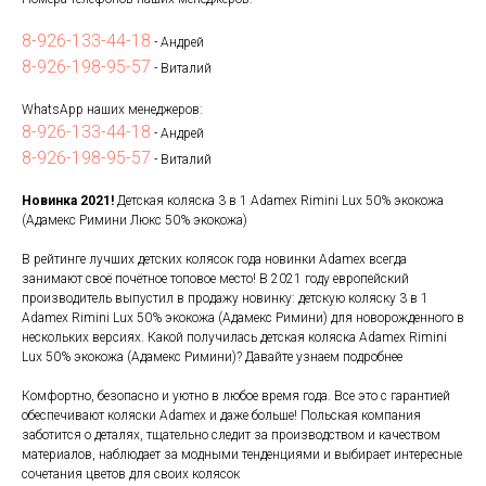
8-926-133-44-18
- Андрей
8-926-198-95-57
- Виталий
WhatsApp наших менеджеров:
8-926-133-44-18
- Андрей
8-926-198-95-57
- Виталий
Новинка 2021!
Детская коляска 3 в 1 Adamex Rimini Lux 50% экокожа
(Адамекс Римини Люкс 50% экокожа)
В рейтинге лучших детских колясок года новинки Adamex всегда
занимают своё почётное топовое место! В 2021 году европейский
производитель выпустил в продажу новинку: детскую коляску 3 в 1
Adamex Rimini Lux 50% экокожа (Адамекс Римини) для новорожденного в
нескольких версиях. Какой получилась детская коляска Adamex Rimini
Lux 50% экокожа (Адамекс Римини)? Давайте узнаем подробнее
Комфортно, безопасно и уютно в любое время года. Все это с гарантией
обеспечивают коляски Adamex и даже больше! Польская компания
заботится о деталях, тщательно следит за производством и качеством
материалов, наблюдает за модными тенденциями и выбирает интересные
сочетания цветов для своих колясок