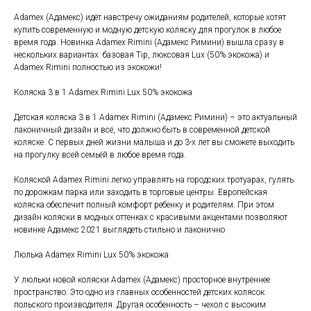
Adamex (Адамекс) идёт навстречу ожиданиям родителей, которые хотят
купить современную и модную детскую коляску для прогулок в любое
время года. Новинка Adamex Rimini (Адамекс Римини) вышла сразу в
нескольких вариантах: базовая Tip, люксовая Lux (50% экокожа) и
Adamex Rimini полностью из экокожи!
Коляска 3 в 1 Adamex Rimini Lux 50% экокожа
Детская коляска 3 в 1 Adamex Rimini (Адамекс Римини) – это актуальный
лаконичный дизайн и всё, что должно быть в современной детской
коляске. С первых дней жизни малыша и до 3-х лет вы сможете выходить
на прогулку всей семьёй в любое время года.
Коляской Adamex Rimini легко управлять на городских тротуарах, гулять
по дорожкам парка или заходить в торговые центры. Европейская
коляска обеспечит полный комфорт ребенку и родителям. При этом
дизайн коляски в модных оттенках с красивыми акцентами позволяют
новинке Адамекс 2021 выглядеть стильно и лаконично
Люлька Adamex Rimini Lux 50% экокожа
У люльки новой коляски Adamex (Адамекс) просторное внутреннее
пространство. Это одно из главных особенностей детских колясок
польского производителя. Другая особенность – чехол с высоким