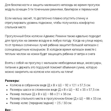
Для безопасности и защиты маленького непоседы во время прогулок
модуль оснащен 5-ти точечными ремнями, бампером и перемычкой
Если малыш заснёт, то достаточно плавно опустить спинку и
отрегулировать уровень подножки, чтобы получилось комфортно
спальное место
Прогулочный блок коляски Адамекс Римини также идеально подходит
для прогулок на свежем воздухе в любую погоду. Когда на улице жарко,
то от прямых солнечных лучей ребенка защитит большой капюшон с
солнцезащитным козырьком. В холодное время капюшон вместе с
теплым чехлом на ножки будет защищать ребенка от ветра и снега
Взять с собой на прогулку с малышом необходимые вещи, аксессуары,
питание и держать это под рукой поможет объёмная сумка, которую
можно закрепить на коляске или носить на плече!
Размеры:
Коляска в собранном виде (Д х В х Ш) – 92 х 121 х 57,5 см.
Размеры шасси в сложенном виде (Д х В х Ш) – 82 х 35 х 57,5 см.
Размер люльки (Д х В х Ш) – 88 х 21 х 36 см.
Размер спального места в прогулочном блоке (Д х Ш) – 88 х 33 см.
Размер колес (передние/задние) – 25 / 30 см.
Вес :