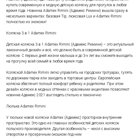
купить современную и модную детскую коляску для прогулок в любое
время года. Новинка Adamex Rimini (Адамекс Римини) вышла сразу в
нескольких вариантах: базовая Tip, люксовая Lux и Adamex Rimini
полностью из экокожи!
Коляска 3 в 1 Adamex Rimini
Детская коляска 3 в 1 Adamex Rimini (Адамекс Римини) – это актуальный
лаконичный дизайн и всё, что должно быть в современной детской
коляске. С первых дней жизни малыша и до 3-х лет вы сможете выходить
на прогулку всей семьёй в любое время года.
Коляской Adamex Rimini легко управлять на городских тротуарах, гулять
по дорожкам парка или заходить в торговые центры. Европейская
коляска обеспечит полный комфорт ребенку и родителям. При этом
дизайн коляски в модных оттенках с красивыми акцентами позволяют
новинке Адамекс 2021 выглядеть стильно и лаконично
Люлька Adamex Rimini
У люльки новой коляски Adamex (Адамекс) просторное внутреннее
пространство. Это одно из главных особенностей детских колясок
польского производителя. Другая особенность – чехол с высоким
отворотом и прозрачным окошком под ним