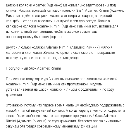
Детские коляски Adamex (Адамекс) максимально адаптированы под
климат России. Большой капюшон коляски 3 в 1 Adamex Rimini (Адамекс
Римини) надёжно защитит малыша от ветра и осадков, а широкий
козырёк – от прямых солнечных лучей в тёплую погоду. Также в
капюшоне коляски Adamex Rimini (Адамекс Римини) есть вставка для
дополнительной вентиляции, чтобы в жаркое время года
новорожденному было комфортно
Внутри люльки коляски Adamex Rimini (Адамекс Римини) мягкий
матрасик и хлопковая обивка, которые также помогают превращать
люльку в уютное пространство для младенца!
Прогулочный блок Adamex Rimini
Примерно с полугода и до 3-х лет вы сможете пользоваться коляской
Adamex Rimini (Адамекс Римини) как прогулочной. Модуль
устанавливается на шасси коляски и лицом к родителям, и по ходу
движения
Это важно, потому что первое время малышу необходимо поддерживать с
мамой и папой визуальный контакт. А когда карапуз немного подрастёт и
станет более любопытным, то разверните прогулочный блок Adamex
Rimini (Адамекс Римини) по ходу движения. Делается это за считанные
секунды благодаря современному механизму фиксации