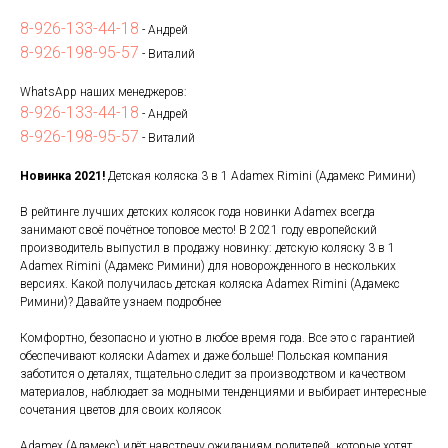
8-926-133-44-18
- Андрей
8-926-198-95-57
- Виталий
WhatsApp наших менеджеров:
8-926-133-44-18
- Андрей
8-926-198-95-57
- Виталий
Новинка 2021!
Детская коляска 3 в 1 Adamex Rimini (Адамекс Римини)
В рейтинге лучших детских колясок года новинки Adamex всегда
занимают своё почётное топовое место! В 2021 году европейский
производитель выпустил в продажу новинку: детскую коляску 3 в 1
Adamex Rimini (Адамекс Римини) для новорожденного в нескольких
версиях. Какой получилась детская коляска Adamex Rimini (Адамекс
Римини)? Давайте узнаем подробнее
Комфортно, безопасно и уютно в любое время года. Все это с гарантией
обеспечивают коляски Adamex и даже больше! Польская компания
заботится о деталях, тщательно следит за производством и качеством
материалов, наблюдает за модными тенденциями и выбирает интересные
сочетания цветов для своих колясок
Adamex (Адамекс) идёт навстречу ожиданиям родителей, которые хотят