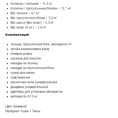
Коляска с люлькой – 12,5 кг.
Коляска с прогулочным блоком – 12,7 кг.
Вес люльки – 4,7 кг.
Вес прогулочного блока – 5,0 кг.
Вес шасси (без колес) – 5,0 кг.
Вес колес (4 шт.) – 2,8 кг.
Комплектация:
люлька, прогулочный блок, автокресло 0+
легкая алюминиевая рама
гелевые колеса
корзина для покупок
накидка на люльку
накидка на прогулочный блок
сумка для мамы
подстаканник
москитная сетка универсальная
дождевик универсальный
адаптеры для установки автокресла
автокресло 0-13 кг.
Цвет: Бежевый
Материал: Кожа + Ткань