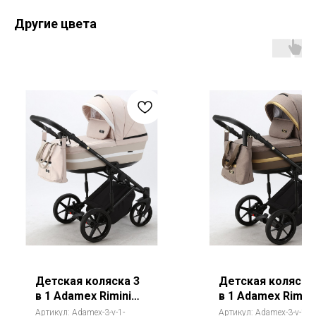
Другие цвета
Детская коляска 3
Детская коляска
в 1 Adamex Rimini
в 1 Adamex Rimini
(Адамекс Римини)
(Адамекс Римини
Артикул:
Adamex-3-v-1-
Артикул:
Adamex-3-v-1-