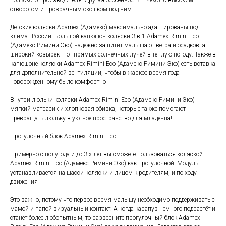
польского производителя. Другая особенность – чехол с высоким
отворотом и прозрачным окошком под ним
Детские коляски Adamex (Адамекс) максимально адаптированы под
климат России. Большой капюшон коляски 3 в 1 Adamex Rimini Eco
(Адамекс Римини Эко) надёжно защитит малыша от ветра и осадков, а
широкий козырёк – от прямых солнечных лучей в тёплую погоду. Также в
капюшоне коляски Adamex Rimini Eco (Адамекс Римини Эко) есть вставка
для дополнительной вентиляции, чтобы в жаркое время года
новорожденному было комфортно
Внутри люльки коляски Adamex Rimini Eco (Адамекс Римини Эко)
мягкий матрасик и хлопковая обивка, которые также помогают
превращать люльку в уютное пространство для младенца!
Прогулочный блок Adamex Rimini Eco
Примерно с полугода и до 3-х лет вы сможете пользоваться коляской
Adamex Rimini Eco (Адамекс Римини Эко) как прогулочной. Модуль
устанавливается на шасси коляски и лицом к родителям, и по ходу
движения
Это важно, потому что первое время малышу необходимо поддерживать с
мамой и папой визуальный контакт. А когда карапуз немного подрастёт и
станет более любопытным, то разверните прогулочный блок Adamex