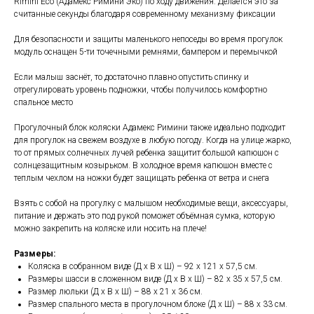
Rimini Eco (Адамекс Римини Эко) по ходу движения. Делается это за
считанные секунды благодаря современному механизму фиксации
Для безопасности и защиты маленького непоседы во время прогулок
модуль оснащен 5-ти точечными ремнями, бампером и перемычкой
Если малыш заснёт, то достаточно плавно опустить спинку и
отрегулировать уровень подножки, чтобы получилось комфортно
спальное место
Прогулочный блок коляски Адамекс Римини также идеально подходит
для прогулок на свежем воздухе в любую погоду. Когда на улице жарко,
то от прямых солнечных лучей ребенка защитит большой капюшон с
солнцезащитным козырьком. В холодное время капюшон вместе с
теплым чехлом на ножки будет защищать ребенка от ветра и снега
Взять с собой на прогулку с малышом необходимые вещи, аксессуары,
питание и держать это под рукой поможет объёмная сумка, которую
можно закрепить на коляске или носить на плече!
Размеры:
Коляска в собранном виде (Д х В х Ш) – 92 х 121 х 57,5 см.
Размеры шасси в сложенном виде (Д х В х Ш) – 82 х 35 х 57,5 см.
Размер люльки (Д х В х Ш) – 88 х 21 х 36 см.
Размер спального места в прогулочном блоке (Д х Ш) – 88 х 33 см.