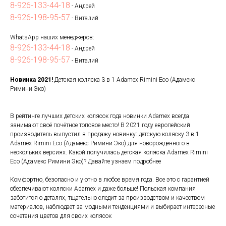
8-926-133-44-18
- Андрей
8-926-198-95-57
- Виталий
WhatsApp наших менеджеров:
8-926-133-44-18
- Андрей
8-926-198-95-57
- Виталий
Новинка 2021!
Детская коляска 3 в 1 Adamex Rimini Eco (Адамекс
Римини Эко)
В рейтинге лучших детских колясок года новинки Adamex всегда
занимают своё почётное топовое место! В 2021 году европейский
производитель выпустил в продажу новинку: детскую коляску 3 в 1
Adamex Rimini Eco (Адамекс Римини Эко) для новорожденного в
нескольких версиях. Какой получилась детская коляска Adamex Rimini
Eco (Адамекс Римини Эко)? Давайте узнаем подробнее
Комфортно, безопасно и уютно в любое время года. Все это с гарантией
обеспечивают коляски Adamex и даже больше! Польская компания
заботится о деталях, тщательно следит за производством и качеством
материалов, наблюдает за модными тенденциями и выбирает интересные
сочетания цветов для своих колясок