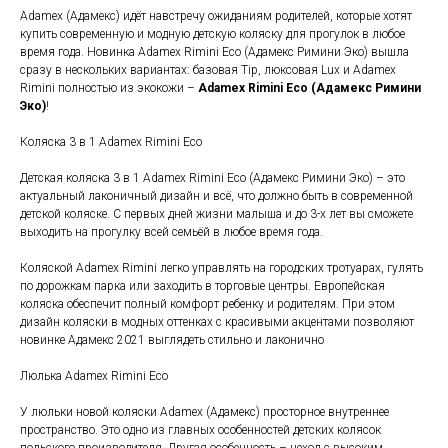
Adamex (Адамекс) идёт навстречу ожиданиям родителей, которые хотят
купить современную и модную детскую коляску для прогулок в любое
время года. Новинка Adamex Rimini Eco (Адамекс Римини Эко) вышла
сразу в нескольких вариантах: базовая Tip, люксовая Lux и Adamex
Rimini полностью из экокожи –
Adamex Rimini Eco (Адамекс Римини
Эко)
!
Коляска 3 в 1 Adamex Rimini Eco
Детская коляска 3 в 1 Adamex Rimini Eco (Адамекс Римини Эко) – это
актуальный лаконичный дизайн и всё, что должно быть в современной
детской коляске. С первых дней жизни малыша и до 3-х лет вы сможете
выходить на прогулку всей семьёй в любое время года.
Коляской Adamex Rimini легко управлять на городских тротуарах, гулять
по дорожкам парка или заходить в торговые центры. Европейская
коляска обеспечит полный комфорт ребенку и родителям. При этом
дизайн коляски в модных оттенках с красивыми акцентами позволяют
новинке Адамекс 2021 выглядеть стильно и лаконично
Люлька Adamex Rimini Eco
У люльки новой коляски Adamex (Адамекс) просторное внутреннее
пространство. Это одно из главных особенностей детских колясок