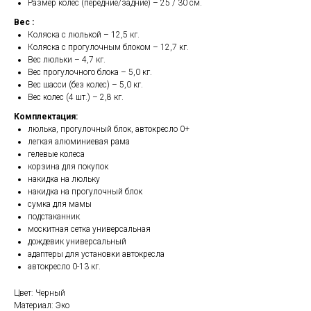
Размер колес (передние/задние) – 25 / 30 см.
Вес :
Коляска с люлькой – 12,5 кг.
Коляска с прогулочным блоком – 12,7 кг.
Вес люльки – 4,7 кг.
Вес прогулочного блока – 5,0 кг.
Вес шасси (без колес) – 5,0 кг.
Вес колес (4 шт.) – 2,8 кг.
Комплектация:
люлька, прогулочный блок, автокресло 0+
легкая алюминиевая рама
гелевые колеса
корзина для покупок
накидка на люльку
накидка на прогулочный блок
сумка для мамы
подстаканник
москитная сетка универсальная
дождевик универсальный
адаптеры для установки автокресла
автокресло 0-13 кг.
Цвет: Черный
Материал: Эко