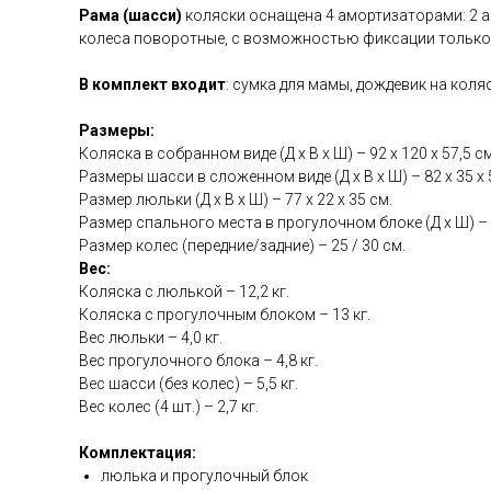
Рама (шасси)
коляски оснащена 4 амортизаторами: 2 ам
колеса поворотные, с возможностью фиксации только
В комплект входит
: сумка для мамы, дождевик на коля
Размеры:
Коляска в собранном виде (Д х В х Ш) – 92 х 120 х 57,5 см
Размеры шасси в сложенном виде (Д х В х Ш) – 82 х 35 х 
Размер люльки (Д х В х Ш) – 77 х 22 х 35 см.
Размер спального места в прогулочном блоке (Д х Ш) – 9
Размер колес (передние/задние) – 25 / 30 см.
Вес:
Коляска с люлькой – 12,2 кг.
Коляска с прогулочным блоком – 13 кг.
Вес люльки – 4,0 кг.
Вес прогулочного блока – 4,8 кг.
Вес шасси (без колес) – 5,5 кг.
Вес колес (4 шт.) – 2,7 кг.
Комплектация:
люлька и прогулочный блок