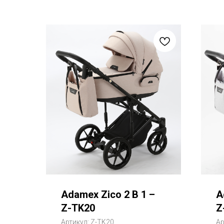
Adamex Zico 2 В 1 –
A
Z-TK20
Z
Артикул:
Z-TK20
Ар