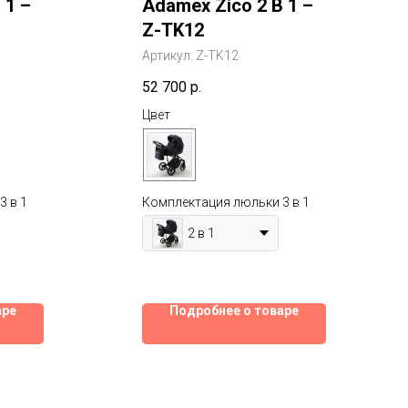
 1 –
Adamex Zico 2 В 1 –
Z-TK12
Артикул:
Z-TK12
52 700
р.
Цвет
3 в 1
Комплектация люльки 3 в 1
2 в 1
аре
Подробнее о товаре