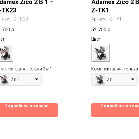
damex Zico 2 В 1 –
Adamex Zico 2 В
-TK23
Z-TK1
тикул:
Z-TK23
Артикул:
Z-TK1
2 700
р.
52 700
р.
ет
Цвет
мплектация люльки 3 в 1
Комплектация люльки 
2 в 1
2 в 1
Подробнее о товаре
Подробнее о тов