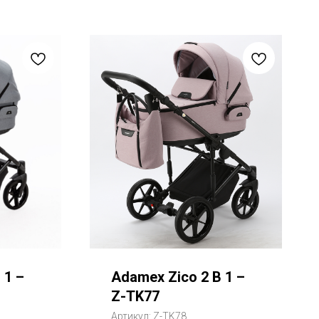
 1 –
Adamex Zico 2 В 1 –
Z-TK77
Артикул:
Z-TK78