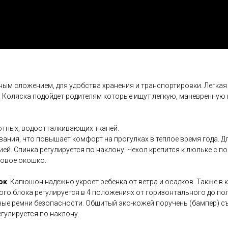
ным сложением, для удобства хранения и транспортировки. Легкая
 Коляска подойдет родителям которые ищут легкую, маневренную 
отных, водоотталкивающих тканей.
вания, что повышает комфорт на прогулках в теплое время года.
й. Спинка регулируется по наклону. Чехол крепится к люльке с 
новое окошко.
ок
. Капюшон надежно укроет ребенка от ветра и осадков. Также 
ого блока регулируется в 4 положениях от горизонтального до по
ные ремни безопасности. Обшитый эко-кожей поручень (бампер) с
гулируется по наклону.