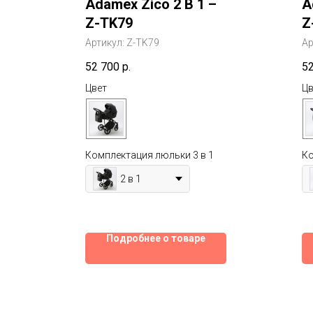
Adamex Zico 2 В 1 –
A
Z-TK79
Z
Артикул:
Z-TK79
Ар
52 700
р.
5
Цвет
Цв
Комплектация люльки 3 в 1
Ко
2 в 1
Подробнее о товаре