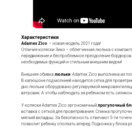
Характеристики
Adamex Zico
– новая модель 2021 года!
Отличие коляски Зико – облегченная люлька с компакт
передвижение и беспроблемное преодоление бордюров.
необходимых функций и стильным внешним видом!
Внешняя обивка
люльки
Adamex Zico выполнена из пл
В капюшоне под молнией находится сетка для проветри
дно люльки оборудовано регулируемой микровентиляцие
ветровик. А чтобы наблюдать за ребёнком есть силико
У коляски Adamex Zico эргономичный
прогулочный бл
вставка с сеткой для проветривания. Спинка прогулочн
мягкий вкладыш. За безопасность отвечают 5-ти точеч
позволит ребенку сползать вперед. Подножка у блока ре