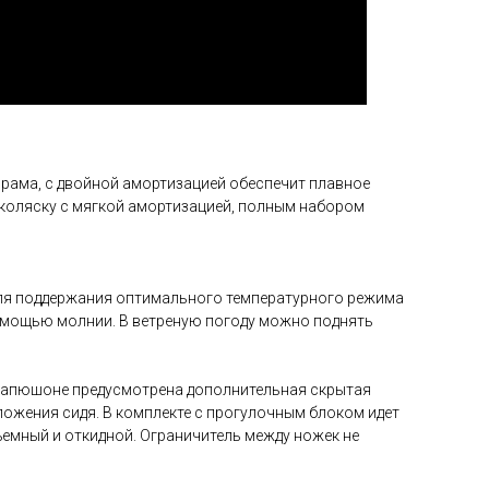
 рама, с двойной амортизацией обеспечит плавное
коляску с мягкой амортизацией, полным набором
 Для поддержания оптимального температурного режима
помощью молнии. В ветреную погоду можно поднять
в капюшоне предусмотрена дополнительная скрытая
ложения сидя. В комплекте с прогулочным блоком идет
ъемный и откидной. Ограничитель между ножек не