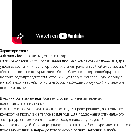
Характеристики
Adamex Zico
– новая модель 2021 года!
Отличие коляски Зико – облегченная люлька с компактным сложением, для
удобства хранения и транспортировки. Легкая рама, с двойной амортизацией
обеспечит плавное передвижение и беспроблемное преодоление бордюров.
Коляска подойдет родителям которые ищут легкую, маневренную коляску с
мягкой амортизацией, полным набором необходимых функций и стильным
внешним видом!
Внешняя обивка
люльки
Adamex Zico выполнена из плотных,
водоотталкивающих тканей.
В капюшоне под молнией находится сетка для проветривания, что повышает
комфорт на прогулках в теплое время года. Для поддержания оптимального
температурного режима дно люльки оборудовано регулируемой
микровентиляцией. Спинка регулируется по наклону. Чехол крепится к люльке с
помощью молнии. В ветреную погоду можно поднять ветровик. А чтобы