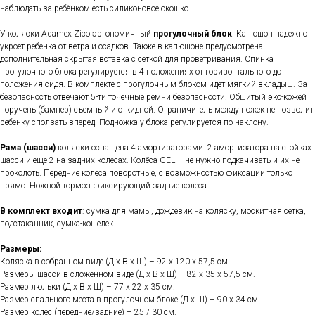
наблюдать за ребёнком есть силиконовое окошко.
У коляски Adamex Zico эргономичный
прогулочный блок
. Капюшон надежно
укроет ребенка от ветра и осадков. Также в капюшоне предусмотрена
дополнительная скрытая вставка с сеткой для проветривания. Спинка
прогулочного блока регулируется в 4 положениях от горизонтального до
положения сидя. В комплекте с прогулочным блоком идет мягкий вкладыш. За
безопасность отвечают 5-ти точечные ремни безопасности. Обшитый эко-кожей
поручень (бампер) съемный и откидной. Ограничитель между ножек не позволит
ребенку сползать вперед. Подножка у блока регулируется по наклону.
Рама (шасси)
коляски оснащена 4 амортизаторами: 2 амортизатора на стойках
шасси и еще 2 на задних колесах. Колёса GEL – не нужно подкачивать и их не
проколоть. Передние колеса поворотные, с возможностью фиксации только
прямо. Ножной тормоз фиксирующий задние колеса.
В комплект входит
: сумка для мамы, дождевик на коляску, москитная сетка,
подстаканник, сумка-кошелек.
Размеры:
Коляска в собранном виде (Д х В х Ш) – 92 х 120 х 57,5 см.
Размеры шасси в сложенном виде (Д х В х Ш) – 82 х 35 х 57,5 см.
Размер люльки (Д х В х Ш) – 77 х 22 х 35 см.
Размер спального места в прогулочном блоке (Д х Ш) – 90 х 34 см.
Размер колес (передние/задние) – 25 / 30 см.