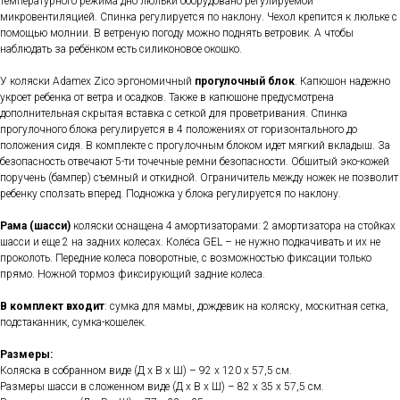
температурного режима дно люльки оборудовано регулируемой
микровентиляцией. Спинка регулируется по наклону. Чехол крепится к люльке с
помощью молнии. В ветреную погоду можно поднять ветровик. А чтобы
наблюдать за ребёнком есть силиконовое окошко.
У коляски Adamex Zico эргономичный
прогулочный блок
. Капюшон надежно
укроет ребенка от ветра и осадков. Также в капюшоне предусмотрена
дополнительная скрытая вставка с сеткой для проветривания. Спинка
прогулочного блока регулируется в 4 положениях от горизонтального до
положения сидя. В комплекте с прогулочным блоком идет мягкий вкладыш. За
безопасность отвечают 5-ти точечные ремни безопасности. Обшитый эко-кожей
поручень (бампер) съемный и откидной. Ограничитель между ножек не позволит
ребенку сползать вперед. Подножка у блока регулируется по наклону.
Рама (шасси)
коляски оснащена 4 амортизаторами: 2 амортизатора на стойках
шасси и еще 2 на задних колесах. Колёса GEL – не нужно подкачивать и их не
проколоть. Передние колеса поворотные, с возможностью фиксации только
прямо. Ножной тормоз фиксирующий задние колеса.
В комплект входит
: сумка для мамы, дождевик на коляску, москитная сетка,
подстаканник, сумка-кошелек.
Размеры:
Коляска в собранном виде (Д х В х Ш) – 92 х 120 х 57,5 см.
Размеры шасси в сложенном виде (Д х В х Ш) – 82 х 35 х 57,5 см.