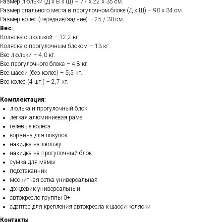
Размер люльки (Д х В х Ш) – 77 х 22 х 35 см.
Размер спального места в прогулочном блоке (Д х Ш) – 90 х 34 см.
Размер колес (передние/задние) – 25 / 30 см.
Вес:
Коляска с люлькой – 12,2 кг.
Коляска с прогулочным блоком – 13 кг.
Вес люльки – 4,0 кг.
Вес прогулочного блока – 4,8 кг.
Вес шасси (без колес) – 5,5 кг.
Вес колес (4 шт.) – 2,7 кг.
Комплектация:
люлька и прогулочный блок
легкая алюминиевая рама
гелевые колеса
корзина для покупок
накидка на люльку
накидка на прогулочный блок
сумка для мамы
подстаканник
москитная сетка универсальная
дождевик универсальный
автокресло группы 0+
адаптер для крепления автокресла к шасси коляски
Контакты