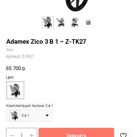
Adamex Zico 3 В 1 – Z-TK27
Zico
Артикул:
Z-TK27
65 700
р.
Цвет
Комплектация люльки 3 в 1
3 в 1
Заказать