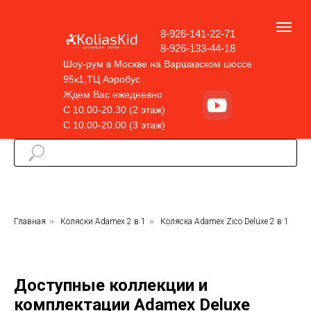
8-926-141-22-71
8-926-133-44-18
Шоу-рум в Москве на Варшавском шоссе
95к1,ТЦ Аэробус.
Ждем Вас ежедневно
С 10.00-20.30 (2 этаж)
С 10.00-20.00 (3 этаж)
Главная
»
Коляски Adamex 2 в 1
»
Коляска Adamex Zico Deluxe 2 в 1
Доступные коллекции и
комплектации Adamex Deluxe