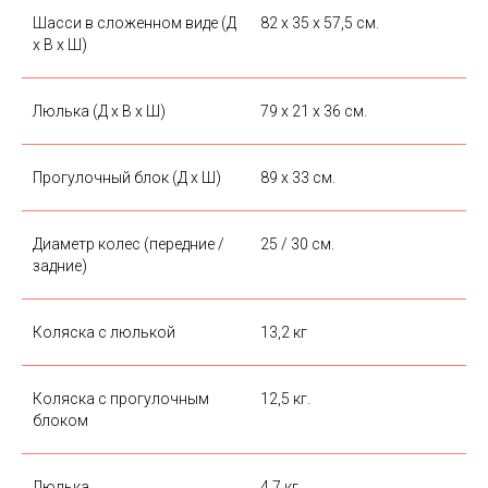
Шасси в сложенном виде (Д
82 х 35 х 57,5 см.
х В х Ш)
Люлька (Д х В х Ш)
79 х 21 х 36 см.
Прогулочный блок (Д х Ш)
89 х 33 см.
Диаметр колес (передние /
25 / 30 см.
задние)
Коляска с люлькой
13,2 кг
Коляска с прогулочным
12,5 кг.
блоком
Люлька
4,7 кг