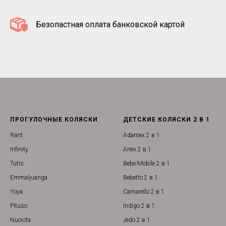
Безопастная оплата банковской картой
ПРОГУЛОЧНЫЕ КОЛЯСКИ
ДЕТСКИЕ КОЛЯСКИ 2 В 1
Rant
Adamex 2 в 1
Infinity
Anex 2 в 1
Tutis
Bebe-Mobile 2 в 1
Emmaljuanga
Bebetto 2 в 1
Yoya
Camarello 2 в 1
Pituso
Indigo 2 в 1
Nuovita
Jedo 2 в 1