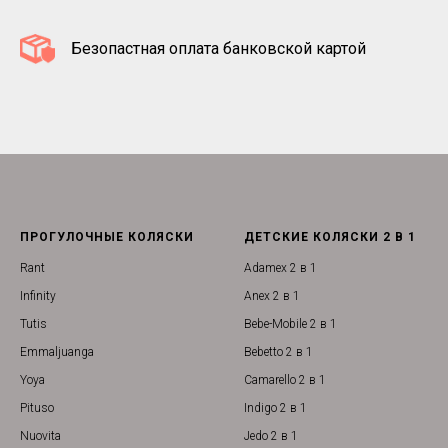
Безопастная оплата банковской картой
ПРОГУЛОЧНЫЕ КОЛЯСКИ
ДЕТСКИЕ КОЛЯСКИ 2 В 1
Rant
Adamex 2 в 1
Infinity
Anex 2 в 1
Tutis
Bebe-Mobile 2 в 1
Emmaljuanga
Bebetto 2 в 1
Yoya
Camarello 2 в 1
Pituso
Indigo 2 в 1
Nuovita
Jedo 2 в 1