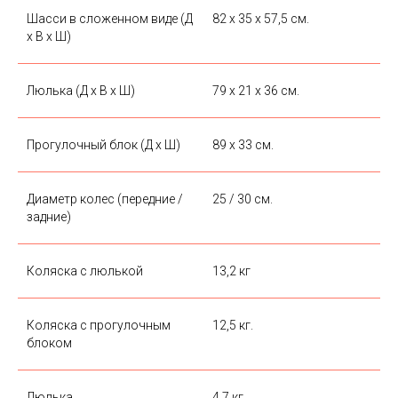
Шасси в сложенном виде (Д
82 х 35 х 57,5 см.
х В х Ш)
Люлька (Д х В х Ш)
79 х 21 х 36 см.
Прогулочный блок (Д х Ш)
89 х 33 см.
Диаметр колес (передние /
25 / 30 см.
задние)
Коляска с люлькой
13,2 кг
Коляска с прогулочным
12,5 кг.
блоком
Люлька
4,7 кг