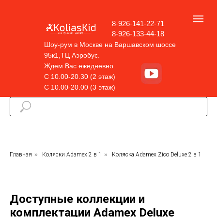
8-926-141-22-71
8-926-133-44-18
Шоу-рум в Москве на Варшавском шоссе
95к1,ТЦ Аэробус.
Ждем Вас ежедневно
С 10.00-20.30 (2 этаж)
С 10.00-20.00 (3 этаж)
Главная
»
Коляски Adamex 2 в 1
»
Коляска Adamex Zico Deluxe 2 в 1
Доступные коллекции и
комплектации Adamex Deluxe