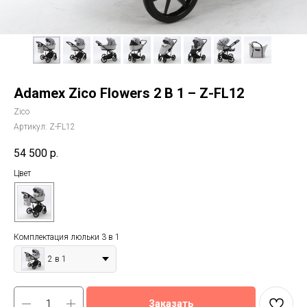
Adamex Zico Flowers 2 В 1 – Z-FL12
Zico
Артикул:
Z-FL12
54 500
р.
Цвет
Комплектация люльки 3 в 1
2 в 1
Заказать