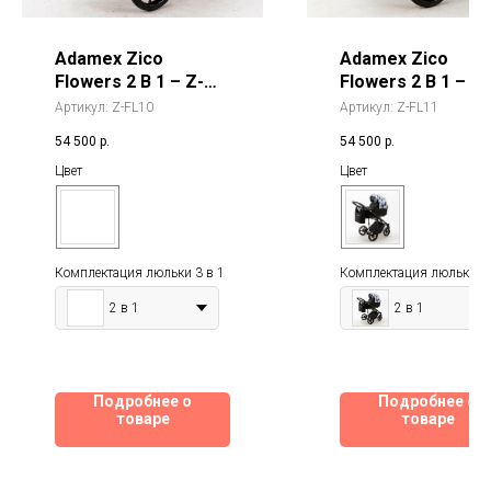
Adamex Zico
Adamex Zico
Flowers 2 В 1 – Z-
Flowers 2 В 1 – Z-
FL10
FL11
Артикул:
Z-FL10
Артикул:
Z-FL11
54 500
р.
54 500
р.
Цвет
Цвет
Комплектация люльки 3 в 1
Комплектация люльки 3 
2 в 1
2 в 1
Подробнее о
Подробнее о
товаре
товаре