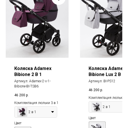
Коляска Adamex
Коляска Adamex
Bibione 2 В 1
Bibione Lux 2 В 1
Артикул:
Adamex-2-v-1-
Артикул:
BI-PS12
Bibione-BI-TSB6
46 200
р.
46 200
р.
Комплектация люльки 3 
Комплектация люльки 3 в 1
2 в 1
2 в 1
Цвет
Цвет