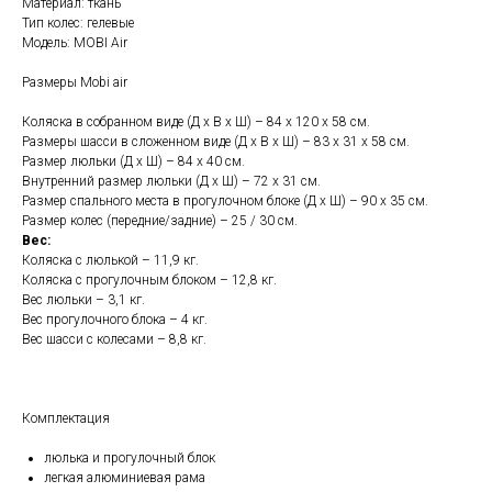
Материал: ткань
Тип колес: гелевые
Модель: MOBI Air
Размеры Mobi air
Коляска в собранном виде (Д х В х Ш) – 84 х 120 х 58 см.
Размеры шасси в сложенном виде (Д х В х Ш) – 83 х 31 х 58 см.
Размер люльки (Д х Ш) – 84 х 40 см.
Внутренний размер люльки (Д х Ш) – 72 х 31 см.
Размер спального места в прогулочном блоке (Д х Ш) – 90 х 35 см.
Размер колес (передние/задние) – 25 / 30 см.
Вес:
Коляска с люлькой – 11,9 кг.
Коляска с прогулочным блоком – 12,8 кг.
Вес люльки – 3,1 кг.
Вес прогулочного блока – 4 кг.
Вес шасси с колесами – 8,8 кг.
Комплектация
люлька и прогулочный блок
легкая алюминиевая рама