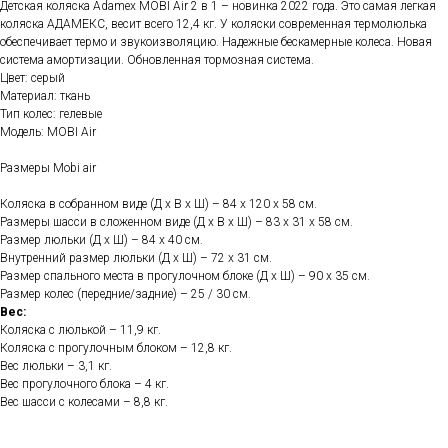
Детская коляска Adamex MOBI Air 2 в 1 – новинка 2022 года. Это самая легкая
коляска АДАМЕКС, весит всего 12,4 кг. У коляски современная термолюлька
обеспечивает термо и звукоизволяцию. Надежные бескамерные колеса. Новая
система амортизации. Обновленная тормозная система.
Цвет: серый
Материал: ткань
Тип колес: гелевые
Модель: MOBI Air
Размеры Mobi air
Коляска в собранном виде (Д х В х Ш) – 84 х 120 х 58 см.
Размеры шасси в сложенном виде (Д х В х Ш) – 83 х 31 х 58 см.
Размер люльки (Д х Ш) – 84 х 40 см.
Внутренний размер люльки (Д х Ш) – 72 х 31 см.
Размер спального места в прогулочном блоке (Д х Ш) – 90 х 35 см.
Размер колес (передние/задние) – 25 / 30 см.
Вес:
Коляска с люлькой – 11,9 кг.
Коляска с прогулочным блоком – 12,8 кг.
Вес люльки – 3,1 кг.
Вес прогулочного блока – 4 кг.
Вес шасси с колесами – 8,8 кг.