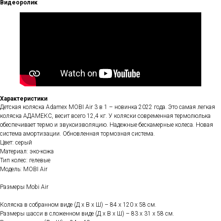
Видеоролик
Характеристики
Детская коляска Adamex MOBI Air 3 в 1 – новинка 2022 года. Это самая легкая
коляска АДАМЕКС, весит всего 12,4 кг. У коляски современная термолюлька
обеспечивает термо и звукоизволяцию. Надежные бескамерные колеса. Новая
система амортизации. Обновленная тормозная система.
Цвет: серый
Материал: эко-кожа
Тип колес: гелевые
Модель: MOBI Air
Размеры Mobi Air
Коляска в собранном виде (Д х В х Ш) – 84 х 120 х 58 см.
Размеры шасси в сложенном виде (Д х В х Ш) – 83 х 31 х 58 см.