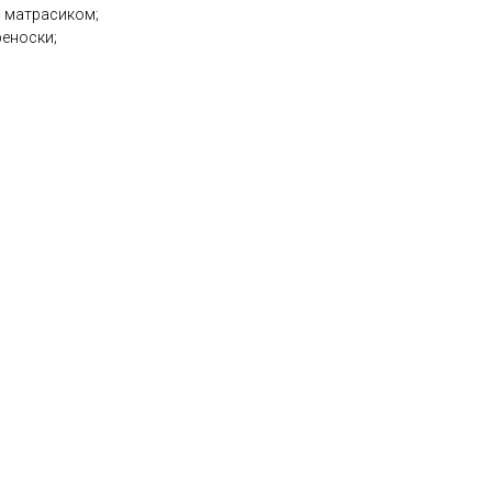
м матрасиком;
еноски;