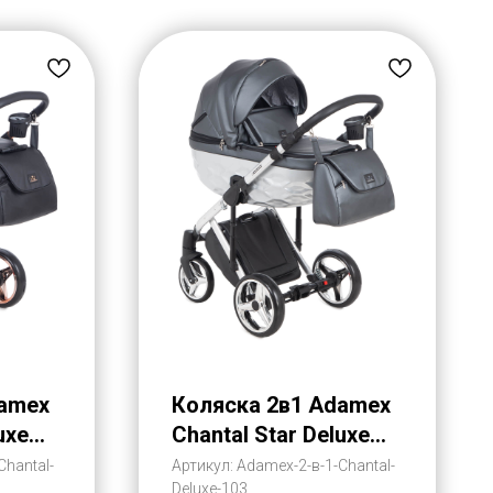
damex
Коляска 2в1 Adamex
uxe
Chantal Star Deluxe
мекс
Эко-Кожа (Адамекс
Chantal-
Артикул:
Adamex-2-в-1-Chantal-
Deluxe-103