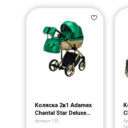
Коляска 2в1 Adamex
К
Chantal Star Deluxe
C
Эко-Кожа (Адамекс
Э
Артикул:
120
Ар
De