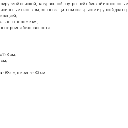
улируемой спинкой, натуральной внутренней обивкой и кокосовы
ляционным окошком, солнцезащитным козырьком и ручкой для пер
иляцией;
тального положения;
ечные ремни безопасности;
х123 см;
 см;
- 88 см, ширина - 33 см.