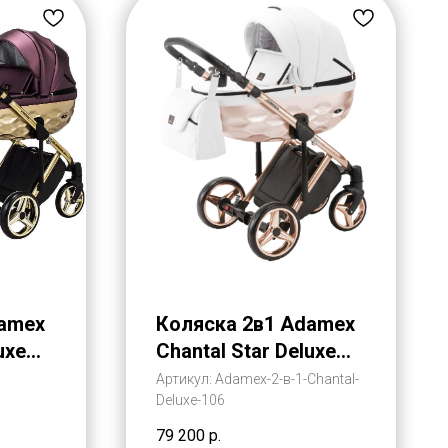
damex
Коляска 2в1 Adamex
uxe
Chantal Star Deluxe
мекс
Эко-Кожа (Адамекс
Артикул:
Adamex-2-в-1-Chantal-
Deluxe-106
Шантал Стар
Делюкс)
79 200
р.