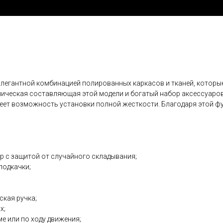
элегантной комбинацией полированных каркасов и тканей, которы
ническая составляющая этой модели и богатый набор аксессуаров 
ет возможность установки полной жесткости. Благодаря этой фу
р с защитой от случайного складывания;
подкачки;
кая ручка;
х;
е или по ходу движения;