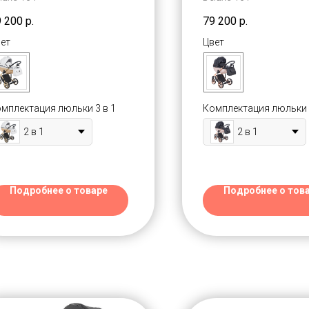
антал Стар
Шантал Стар
елюкс)
Делюкс)
9 200
р.
79 200
р.
ет
Цвет
мплектация люльки 3 в 1
Комплектация люльки 
2 в 1
2 в 1
Подробнее о товаре
Подробнее о тов