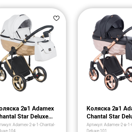
оляска 2в1 Adamex
Коляска 2в1 A
hantal Star Deluxe
Chantal Star Del
ко-Кожа (Адамекс
Эко-Кожа (Ада
тикул:
Adamex-2-в-1-Chantal-
Артикул:
Adamex-2-в-1-
luxe-104
Deluxe-101