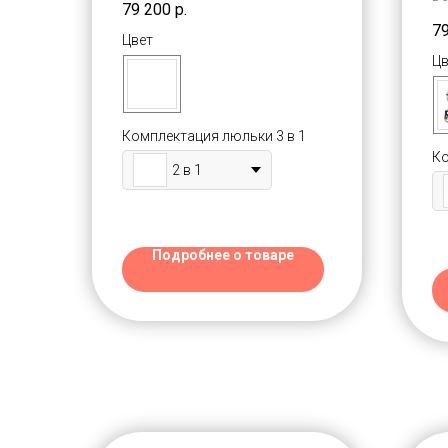
Шантал Стар
Ш
79 200
р.
Делюкс)
Д
7
Цвет
Цв
Комплектация люльки 3 в 1
Ко
2 в 1
Подробнее о товаре