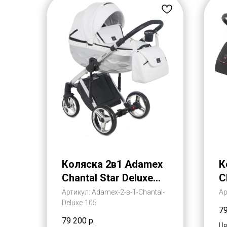
Коляска 2в1 Adamex
К
Chantal Star Deluxe
C
Эко-Кожа (Адамекс
Э
Артикул:
Adamex-2-в-1-Chantal-
Ар
Deluxe-105
Шантал Стар
Ш
7
Делюкс)
Д
79 200
р.
Цв