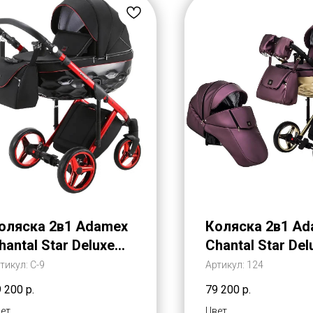
оляска 2в1 Adamex
Коляска 2в1 A
hantal Star Deluxe
Chantal Star Del
ко-Кожа (Адамекс
Эко-Кожа (Ада
тикул:
C-9
Артикул:
124
антал Стар
Шантал Стар
9 200
р.
79 200
р.
елюкс)
Делюкс)
ет
Цвет