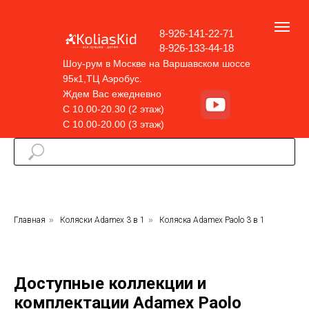
8-926-141-22-71
8-926-133-44-18
Шоу-рум в Москве на Варшавском шоссе
95к1,ТЦ Аэробус.
Ждем Вас ежедневно
С 10.00-20.30 (2 этаж)
С 10.00-20.00 (3 этаж)
Главная
»
Коляски Adamex 3 в 1
»
Коляска Adamex Paolo 3 в 1
Доступные коллекции и
комплектации Adamex Paolo