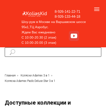
8-926-141-22-71
8-926-133-44-18
Шоу-рум в Москве на Варшавском шоссе
95к1,ТЦ Аэробус.
Ждем Вас ежедневно
С 10.00-20.30 (2 этаж)
С 10.00-20.00 (3 этаж)
Главная
»
Коляски Adamex 3 в 1
»
Коляска Adamex Paolo Deluxe Star 3 в 1
Доступные коллекции и