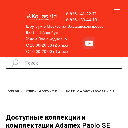
8-926-141-22-71
8-926-133-44-18
Шоу-рум в Москве на Варшавском шоссе
95к1,ТЦ Аэробус.
Ждем Вас ежедневно
С 10.00-20.30 (2 этаж)
С 10.00-20.00 (3 этаж)
Главная
»
Коляски Adamex 2 в 1
»
Коляска Adamex Paolo SE 2 в 1
Доступные коллекции и
комплектации Adamex Paolo SE