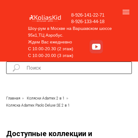
8-926-141-22-71
8-926-133-44-18
Шоу-рум в Москве на Варшавском шоссе
95к1,ТЦ Аэробус.
Ждем Вас ежедневно
С 10.00-20.30 (2 этаж)
С 10.00-20.00 (3 этаж)
Главная
»
Коляски Adamex 2 в 1
»
Коляска Adamex Paolo Deluxe SE 2 в 1
Доступные коллекции и